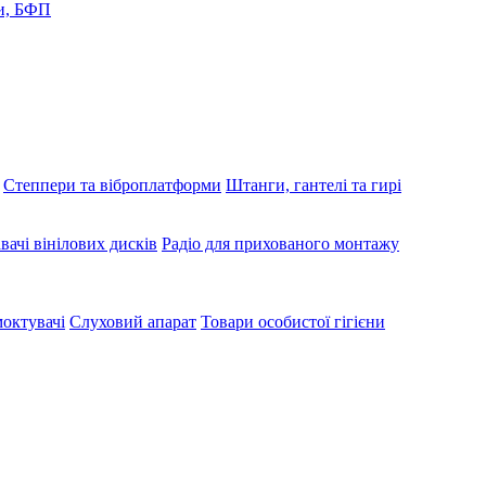
и, БФП
Степпери та віброплатформи
Штанги, гантелі та гирі
вачі вінілових дисків
Радіо для прихованого монтажу
октувачі
Слуховий апарат
Товари особистої гігієни