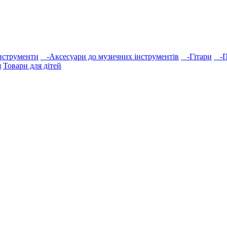
нструменти
-Аксесуари до музичних інструментів
-Гітари
-Пі
я
Товари для дітей