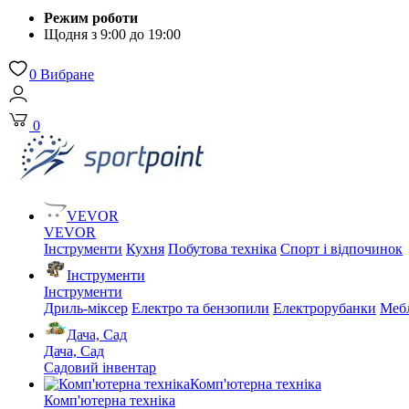
Режим роботи
Щодня з 9:00 до 19:00
0
Вибране
0
VEVOR
VEVOR
Інструменти
Кухня
Побутова техніка
Спорт і відпочинок
Інструменти
Інструменти
Дриль-міксер
Електро та бензопили
Електрорубанки
Мебл
Дача, Сад
Дача, Сад
Садовий інвентар
Комп'ютерна техніка
Комп'ютерна техніка