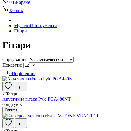
0
Вибране
Кошик
Музичні інструменти
Гітари
Гітари
Сортування:
Показати:
0
Порівняння
7700грн.
Акустична гітара Pyle PGA480NT
0
відгуків
Купити
9700грн.