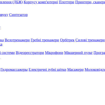
ивлення (ДБЖ)
Корпусу комп'ютерні
Плоттери
Принтери, сканер
звуку
Синтезатор
у
жка
Велотренажери
Гребні тренажери
Орбітрек
Силові тренажери
ка
і системи
Відеореєстратори
Мікрофони
Мікшерний пульт
Програ
и
Гидромассажеры
Електричні зубні щітки
Масажери
Молоковідсм