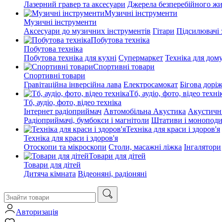
Лазерний гравер та аксесуари
Джерела безперебійного ж
Музичні інструменти
Музичні інструменти
Аксесуари до музичних інструментів
Гітари
Підсилювачі 
Побутова техніка
Побутова техніка
Побутова техніка для кухні
Супермаркет
Техніка для дом
Спортивні товари
Спортивні товари
Гравітаційна інверсійна лава
Електросамокат
Бігова дорі
Тб, аудіо, фото, відео техні
Тб, аудіо, фото, відео техніка
Інтернет радіоприймач
Автомобільна Акустика
Акустичн
Радіоприймачі, бумбокси і магнітоли
Штативи і монопод
Техніка для краси і здоров'я
Техніка для краси і здоров'я
Отоскопи та мікроскопи
Столи, масажні ліжка
Інгалятори
Товари для дітей
Товари для дітей
Дитяча кімната
Відеоняні, радіоняні
Авторизація