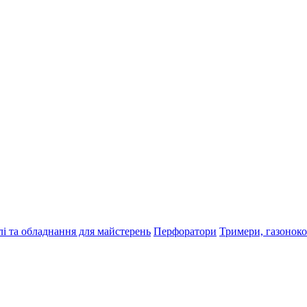
і та обладнання для майстерень
Перфоратори
Тримери, газонок