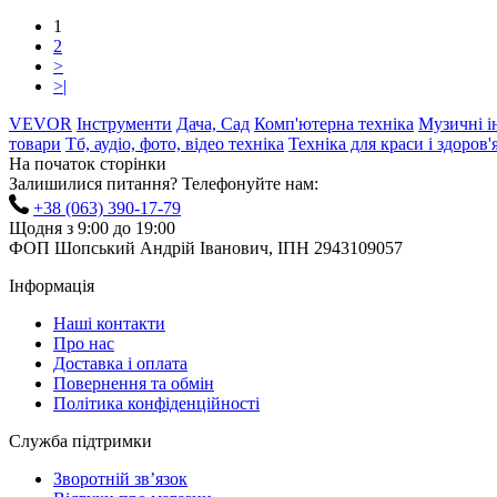
1
2
>
>|
VEVOR
Інструменти
Дача, Сад
Комп'ютерна техніка
Музичні і
товари
Тб, аудіо, фото, відео техніка
Техніка для краси і здоров'
На початок сторінки
Залишилися питання? Телефонуйте нам:
+38 (063) 390-17-79
Щодня з 9:00 до 19:00
ФОП Шопський Андрій Іванович, ІПН 2943109057
Інформація
Наші контакти
Про нас
Доставка і оплата
Повернення та обмін
Політика конфіденційності
Служба підтримки
Зворотній зв’язок