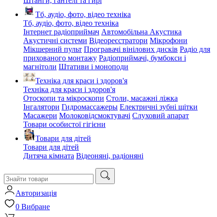
Штанги, гантелі та гирі
Тб, аудіо, фото, відео техніка
Тб, аудіо, фото, відео техніка
Інтернет радіоприймач
Автомобільна Акустика
Акустичні системи
Відеореєстратори
Мікрофони
Мікшерний пульт
Програвачі вінілових дисків
Радіо для
прихованого монтажу
Радіоприймачі, бумбокси і
магнітоли
Штативи і моноподи
Техніка для краси і здоров'я
Техніка для краси і здоров'я
Отоскопи та мікроскопи
Столи, масажні ліжка
Інгалятори
Гидромассажеры
Електричні зубні щітки
Масажери
Молоковідсмоктувачі
Слуховий апарат
Товари особистої гігієни
Товари для дітей
Товари для дітей
Дитяча кімната
Відеоняні, радіоняні
Авторизація
0
Вибране