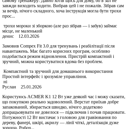
самому тренажеру: Давно хотів щось для дому, бо в зал не
завжди виходить ходити. Вибрав цей і не пожалів. Зібрав сам
за вечір, нічого складного, хоча інструкція могла бути трохи
прос...
трохи мороки зі зборкою (але раз зібрав — і забув) займає
місце, не маленький
денис
12.03.2026
Замовив Compex Fit 3.0 для тренувань і реабілітації після
навантажень. Має багато корисних програм, особливо
подобається режим відновлення. Пристрій компактний і
зручний, можна користуватися вдома без проблем.
Компактний та зручний для домашнього використання
Простий інтерфейс і зрозуміле управління.
ні
Руслан
25.01.2026
Користуюсь ACMER K1 12 Вт уже деякий час і можу сказати,
що покупкою реально задоволений. Верстат приїхав добре
запакований, збирається швидко, нічого додатково
допрацьовувати не довелося — підключив і почав працювати.
Потужності 12 Вт вистачає з головою для гравіювання по
дереву, фанері, шкірі, акрилу — лінії чіткі, деталізація дуже
хороша. Робоч...