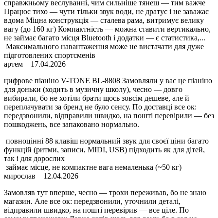
справжньому веслуванні, чим сильніше тянеш — тим важче
Працює тихо — чути тільки звук води, не дратує і не заважає
вдома Міцна конструкція — сталева рама, витримує велику
вагу (до 160 кг) Компактність — можна ставити вертикально,
не займає багато місця Bluetooth і додатки — є статистика,...
Максимального навантаження може не вистачати для дуже
підготовлених спортсменів
артем
17.04.2026
цифрове піаніно V-TONE BL-8808 Замовляли у вас це піаніно
для доньки (ходить в музичну школу), чесно — довго
вибирали, бо не хотіли брати щось зовсім дешеве, але й
переплачувати за бренд не було сенсу. По доставці все ок:
передзвонили, відправили швидко, на пошті перевірили — без
пошкоджень, все запаковано нормально.
повноцінні 88 клавіш нормальний звук для своєї ціни багато
функцій (ритми, записи, MIDI, USB) підходить як для дітей,
так і для дорослих
займає місце, не компактне вага немаленька (~50 кг)
мирослав
12.04.2026
Замовляв тут вперше, чесно — трохи переживав, бо не знаю
магазин. Але все ок: передзвонили, уточнили деталі,
відправили швидко, на пошті перевірив — все ціле. По