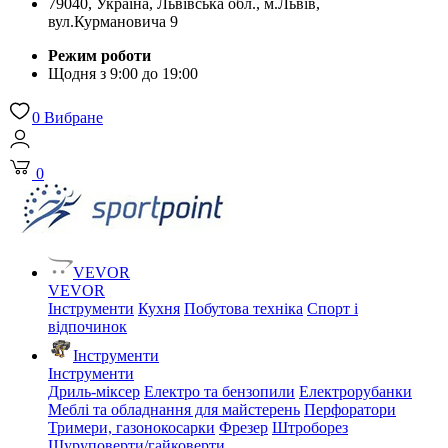
79040, Україна, Львівська обл., м.Львів,
вул.Курмановича 9
Режим роботи
Щодня з 9:00 до 19:00
0
Вибране
0
VEVOR
VEVOR
Інструменти
Кухня
Побутова техніка
Спорт і
відпочинок
Інструменти
Інструменти
Дриль-міксер
Електро та бензопили
Електрорубанки
Меблі та обладнання для майстерень
Перфоратори
Тримери, газонокосарки
Фрезер
Штроборез
Шуруповерти/гайковерти