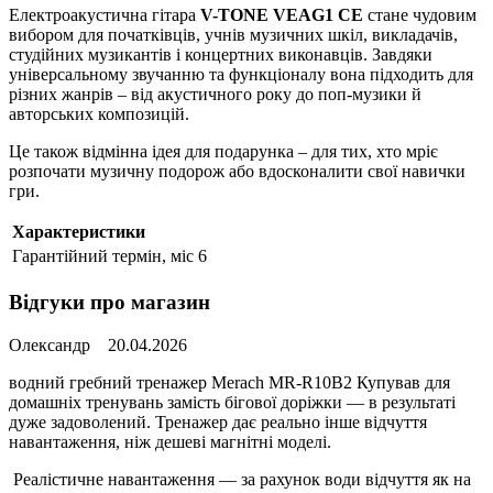
Електроакустична гітара
V-TONE VEAG1 CE
стане чудовим
вибором для початківців, учнів музичних шкіл, викладачів,
студійних музикантів і концертних виконавців. Завдяки
універсальному звучанню та функціоналу вона підходить для
різних жанрів – від акустичного року до поп-музики й
авторських композицій.
Це також відмінна ідея для подарунка – для тих, хто мріє
розпочати музичну подорож або вдосконалити свої навички
гри.
Характеристики
Гарантійний термін, міс
6
Відгуки про магазин
Олександр
20.04.2026
водний гребний тренажер Merach MR-R10B2 Купував для
домашніх тренувань замість бігової доріжки — в результаті
дуже задоволений. Тренажер дає реально інше відчуття
навантаження, ніж дешеві магнітні моделі.
Реалістичне навантаження — за рахунок води відчуття як на