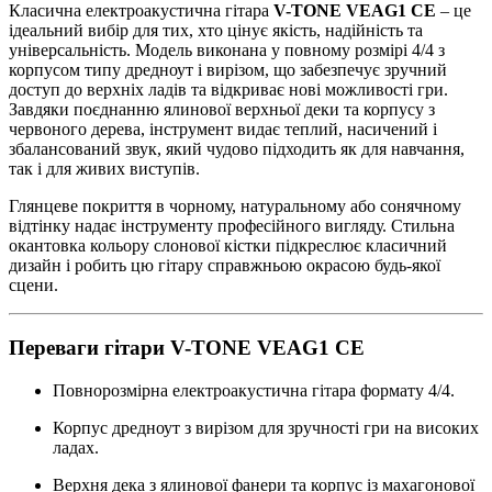
Класична електроакустична гітара
V-TONE VEAG1 CE
– це
ідеальний вибір для тих, хто цінує якість, надійність та
універсальність. Модель виконана у повному розмірі 4/4 з
корпусом типу дредноут і вирізом, що забезпечує зручний
доступ до верхніх ладів та відкриває нові можливості гри.
Завдяки поєднанню ялинової верхньої деки та корпусу з
червоного дерева, інструмент видає теплий, насичений і
збалансований звук, який чудово підходить як для навчання,
так і для живих виступів.
Глянцеве покриття в чорному, натуральному або сонячному
відтінку надає інструменту професійного вигляду. Стильна
окантовка кольору слонової кістки підкреслює класичний
дизайн і робить цю гітару справжньою окрасою будь-якої
сцени.
Переваги гітари V-TONE VEAG1 CE
Повнорозмірна електроакустична гітара формату 4/4.
Корпус дредноут з вирізом для зручності гри на високих
ладах.
Верхня дека з ялинової фанери та корпус із махагонової