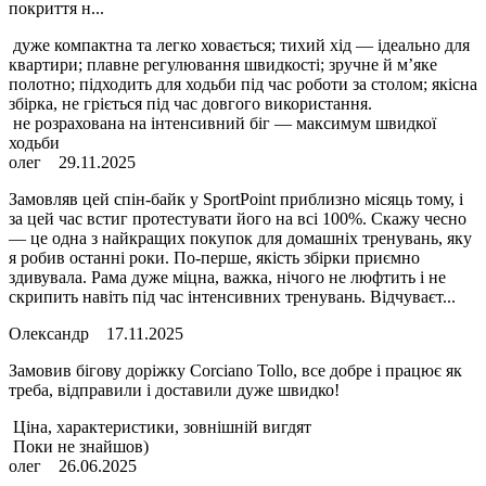
покриття н...
дуже компактна та легко ховається; тихий хід — ідеально для
квартири; плавне регулювання швидкості; зручне й м’яке
полотно; підходить для ходьби під час роботи за столом; якісна
збірка, не гріється під час довгого використання.
не розрахована на інтенсивний біг — максимум швидкої
ходьби
олег
29.11.2025
Замовляв цей спін-байк у SportPoint приблизно місяць тому, і
за цей час встиг протестувати його на всі 100%. Скажу чесно
— це одна з найкращих покупок для домашніх тренувань, яку
я робив останні роки. По-перше, якість збірки приємно
здивувала. Рама дуже міцна, важка, нічого не люфтить і не
скрипить навіть під час інтенсивних тренувань. Відчуваєт...
Олександр
17.11.2025
Замовив бігову доріжку Corciano Tollo, все добре і працює як
треба, відправили і доставили дуже швидко!
Ціна, характеристики, зовнішній вигдят
Поки не знайшов)
олег
26.06.2025