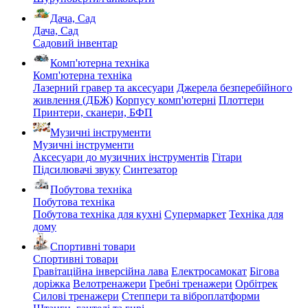
Дача, Сад
Дача, Сад
Садовий інвентар
Комп'ютерна техніка
Комп'ютерна техніка
Лазерний гравер та аксесуари
Джерела безперебійного
живлення (ДБЖ)
Корпусу комп'ютерні
Плоттери
Принтери, сканери, БФП
Музичні інструменти
Музичні інструменти
Аксесуари до музичних інструментів
Гітари
Підсилювачі звуку
Синтезатор
Побутова техніка
Побутова техніка
Побутова техніка для кухні
Супермаркет
Техніка для
дому
Спортивні товари
Спортивні товари
Гравітаційна інверсійна лава
Електросамокат
Бігова
доріжка
Велотренажери
Гребні тренажери
Орбітрек
Силові тренажери
Степпери та віброплатформи