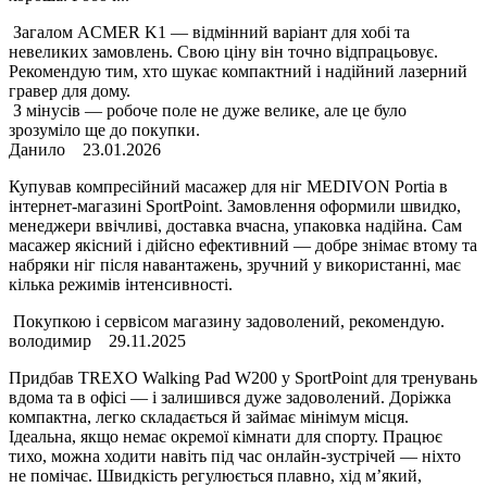
Загалом ACMER K1 — відмінний варіант для хобі та
невеликих замовлень. Свою ціну він точно відпрацьовує.
Рекомендую тим, хто шукає компактний і надійний лазерний
гравер для дому.
З мінусів — робоче поле не дуже велике, але це було
зрозуміло ще до покупки.
Данило
23.01.2026
Купував компресійний масажер для ніг MEDIVON Portia в
інтернет-магазині SportPoint. Замовлення оформили швидко,
менеджери ввічливі, доставка вчасна, упаковка надійна. Сам
масажер якісний і дійсно ефективний — добре знімає втому та
набряки ніг після навантажень, зручний у використанні, має
кілька режимів інтенсивності.
Покупкою і сервісом магазину задоволений, рекомендую.
володимир
29.11.2025
Придбав TREXO Walking Pad W200 у SportPoint для тренувань
вдома та в офісі — і залишився дуже задоволений. Доріжка
компактна, легко складається й займає мінімум місця.
Ідеальна, якщо немає окремої кімнати для спорту. Працює
тихо, можна ходити навіть під час онлайн-зустрічей — ніхто
не помічає. Швидкість регулюється плавно, хід м’який,