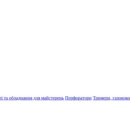
і та обладнання для майстерень
Перфоратори
Тримери, газонок