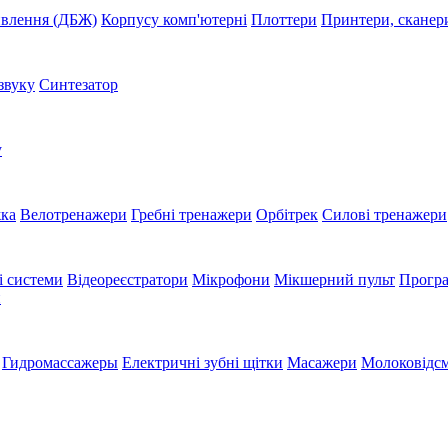
ивлення (ДБЖ)
Корпусу комп'ютерні
Плоттери
Принтери, сканер
звуку
Синтезатор
у
жка
Велотренажери
Гребні тренажери
Орбітрек
Силові тренажери
і системи
Відеореєстратори
Мікрофони
Мікшерний пульт
Програ
и
Гидромассажеры
Електричні зубні щітки
Масажери
Молоковідсм