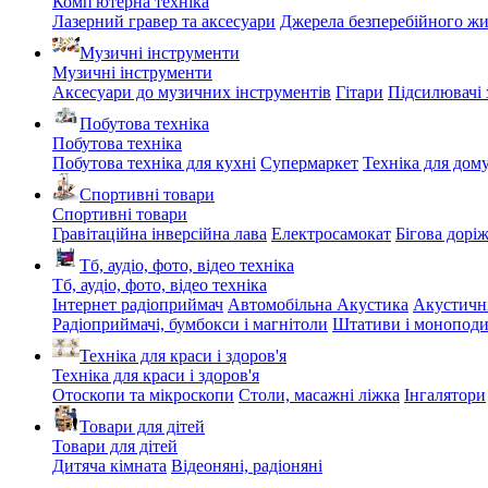
Комп'ютерна техніка
Лазерний гравер та аксесуари
Джерела безперебійного ж
Музичні інструменти
Музичні інструменти
Аксесуари до музичних інструментів
Гітари
Підсилювачі 
Побутова техніка
Побутова техніка
Побутова техніка для кухні
Супермаркет
Техніка для дом
Спортивні товари
Спортивні товари
Гравітаційна інверсійна лава
Електросамокат
Бігова дорі
Тб, аудіо, фото, відео техніка
Тб, аудіо, фото, відео техніка
Інтернет радіоприймач
Автомобільна Акустика
Акустичн
Радіоприймачі, бумбокси і магнітоли
Штативи і монопод
Техніка для краси і здоров'я
Техніка для краси і здоров'я
Отоскопи та мікроскопи
Столи, масажні ліжка
Інгалятори
Товари для дітей
Товари для дітей
Дитяча кімната
Відеоняні, радіоняні