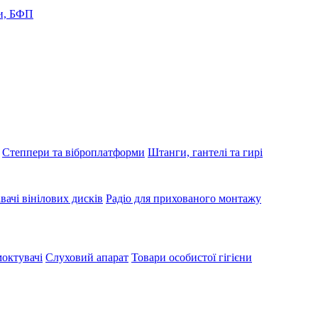
и, БФП
Степпери та віброплатформи
Штанги, гантелі та гирі
вачі вінілових дисків
Радіо для прихованого монтажу
октувачі
Слуховий апарат
Товари особистої гігієни