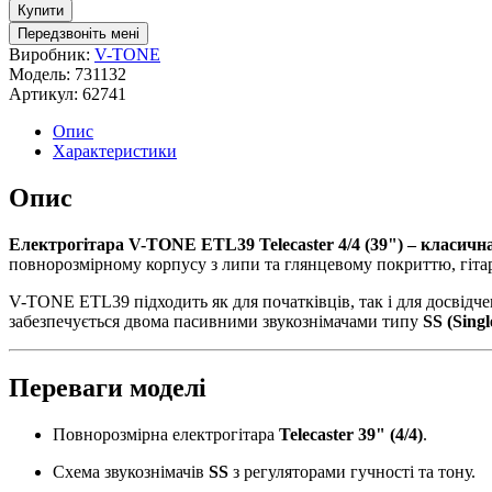
Купити
Передзвоніть мені
Виробник:
V-TONE
Модель:
731132
Артикул:
62741
Опис
Характеристики
Опис
Електрогітара V-TONE ETL39 Telecaster 4/4 (39") – класичн
повнорозмірному корпусу з липи та глянцевому покриттю, гітара
V-TONE ETL39 підходить як для початківців, так і для досвідчен
забезпечується двома пасивними звукознімачами типу
SS (Singl
Переваги моделі
Повнорозмірна електрогітара
Telecaster 39" (4/4)
.
Схема звукознімачів
SS
з регуляторами гучності та тону.