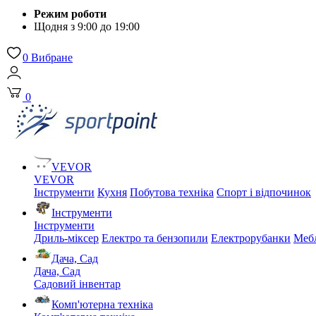
Режим роботи
Щодня з 9:00 до 19:00
0
Вибране
0
VEVOR
VEVOR
Інструменти
Кухня
Побутова техніка
Спорт і відпочинок
Інструменти
Інструменти
Дриль-міксер
Електро та бензопили
Електрорубанки
Мебл
Дача, Сад
Дача, Сад
Садовий інвентар
Комп'ютерна техніка