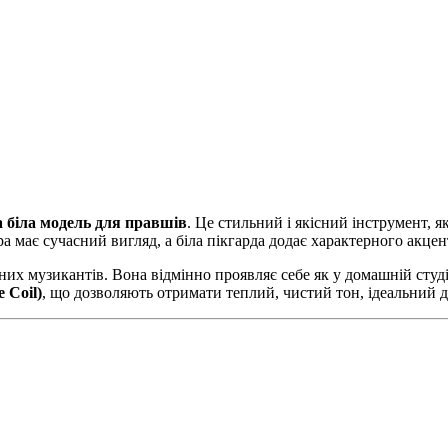
а біла модель для правшів
. Це стильний і якісний інструмент, 
 має сучасний вигляд, а біла пікгарда додає характерного акцен
их музикантів. Вона відмінно проявляє себе як у домашній студії,
e Coil)
, що дозволяють отримати теплий, чистий тон, ідеальний д