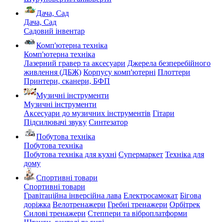
Дача, Сад
Дача, Сад
Садовий інвентар
Комп'ютерна техніка
Комп'ютерна техніка
Лазерний гравер та аксесуари
Джерела безперебійного
живлення (ДБЖ)
Корпусу комп'ютерні
Плоттери
Принтери, сканери, БФП
Музичні інструменти
Музичні інструменти
Аксесуари до музичних інструментів
Гітари
Підсилювачі звуку
Синтезатор
Побутова техніка
Побутова техніка
Побутова техніка для кухні
Супермаркет
Техніка для
дому
Спортивні товари
Спортивні товари
Гравітаційна інверсійна лава
Електросамокат
Бігова
доріжка
Велотренажери
Гребні тренажери
Орбітрек
Силові тренажери
Степпери та віброплатформи