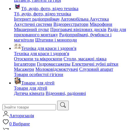
Штанги, гантелі та гирі
Тб, аудіо, фото, відео техніка
Тб, аудіо, фото, відео техніка
Інтернет радіоприймач
Автомобільна Акустика
Акустичні системи
Відеореєстратори
Мікрофони
Мікшерний пульт
Програвачі вінілових дисків
Радіо для
прихованого монтажу
Радіоприймачі, бумбокси і
магнітоли
Штативи і моноподи
Техніка для краси і здоров'я
Техніка для краси і здоров'я
Отоскопи та мікроскопи
Столи, масажні ліжка
Інгалятори
Гидромассажеры
Електричні зубні щітки
Масажери
Молоковідсмоктувачі
Слуховий апарат
Товари особистої гігієни
Товари для дітей
Товари для дітей
Дитяча кімната
Відеоняні, радіоняні
Авторизація
0
Вибране