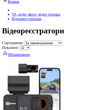
Кошик
Тб, аудіо, фото, відео техніка
Відеореєстратори
Відеореєстратори
Сортування:
Показати:
0
Порівняння