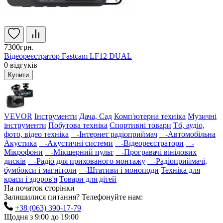
7300грн.
Відеореєстратор Fastcam LF12 DUAL
0
відгуків
Купити
VEVOR
Інструменти
Дача, Сад
Комп'ютерна техніка
Музичні
інструменти
Побутова техніка
Спортивні товари
Тб, аудіо,
фото, відео техніка
-Інтернет радіоприймач
-Автомобільна
Акустика
-Акустичні системи
-Відеореєстратори
-
Мікрофони
-Мікшерний пульт
-Програвачі вінілових
дисків
-Радіо для прихованого монтажу
-Радіоприймачі,
бумбокси і магнітоли
-Штативи і моноподи
Техніка для
краси і здоров'я
Товари для дітей
На початок сторінки
Залишилися питання? Телефонуйте нам:
+38 (063) 390-17-79
Щодня з 9:00 до 19:00