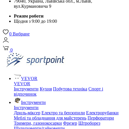
79040, Україна, Львівська обл., м.Львів,
вул.Курмановича 9
Режим роботи
Щодня з 9:00 до 19:00
0
Вибране
0
VEVOR
VEVOR
Інструменти
Кухня
Побутова техніка
Спорт і
відпочинок
Інструменти
Інструменти
Дриль-міксер
Електро та бензопили
Електрорубанки
Меблі та обладнання для майстерень
Перфоратори
Тримери, газонокосарки
Фрезер
Штроборез
Шуруповерти/гайковерти