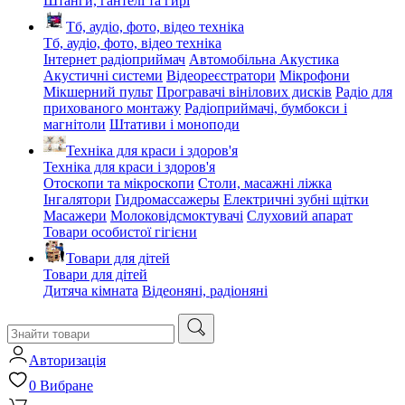
Штанги, гантелі та гирі
Тб, аудіо, фото, відео техніка
Тб, аудіо, фото, відео техніка
Інтернет радіоприймач
Автомобільна Акустика
Акустичні системи
Відеореєстратори
Мікрофони
Мікшерний пульт
Програвачі вінілових дисків
Радіо для
прихованого монтажу
Радіоприймачі, бумбокси і
магнітоли
Штативи і моноподи
Техніка для краси і здоров'я
Техніка для краси і здоров'я
Отоскопи та мікроскопи
Столи, масажні ліжка
Інгалятори
Гидромассажеры
Електричні зубні щітки
Масажери
Молоковідсмоктувачі
Слуховий апарат
Товари особистої гігієни
Товари для дітей
Товари для дітей
Дитяча кімната
Відеоняні, радіоняні
Авторизація
0
Вибране