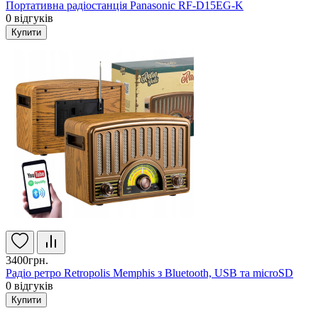
Портативна радіостанція Panasonic RF-D15EG-K
0
відгуків
Купити
3400грн.
Радіо ретро Retropolis Memphis з Bluetooth, USB та microSD
0
відгуків
Купити