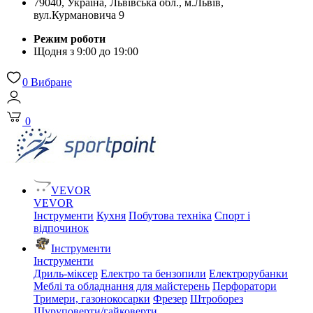
79040, Україна, Львівська обл., м.Львів,
вул.Курмановича 9
Режим роботи
Щодня з 9:00 до 19:00
0
Вибране
0
VEVOR
VEVOR
Інструменти
Кухня
Побутова техніка
Спорт і
відпочинок
Інструменти
Інструменти
Дриль-міксер
Електро та бензопили
Електрорубанки
Меблі та обладнання для майстерень
Перфоратори
Тримери, газонокосарки
Фрезер
Штроборез
Шуруповерти/гайковерти