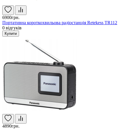
6900грн.
Портативна короткохвильова радіостанція Retekess TR112
0
відгуків
Купити
4890грн.