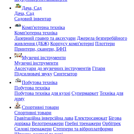
Дача, Сад
Дача, Сад
Садовий інвентар
Комп'ютерна техніка
Комп'ютерна техніка
Лазерний гравер та аксесуари
Джерела безперебійного
живлення (ДБЖ)
Корпусу комп'ютерні
Плоттери
Принтери, сканери, БФП
Музичні інструменти
Музичні інструменти
Аксесуари до музичних інструментів
Гітари
Підсилювачі звуку
Синтезатор
Побутова техніка
Побутова техніка
Побутова техніка для кухні
Супермаркет
Техніка для
дому
Спортивні товари
Спортивні товари
Гравітаційна інверсійна лава
Електросамокат
Бігова
доріжка
Велотренажери
Гребні тренажери
Орбітрек
Силові тренажери
Степпери та віброплатформи