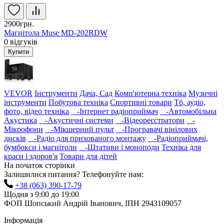
2900грн.
Магнітола Muse MD-202RDW
0
відгуків
Купити
VEVOR
Інструменти
Дача, Сад
Комп'ютерна техніка
Музичні
інструменти
Побутова техніка
Спортивні товари
Тб, аудіо,
фото, відео техніка
-Інтернет радіоприймач
-Автомобільна
Акустика
-Акустичні системи
-Відеореєстратори
-
Мікрофони
-Мікшерний пульт
-Програвачі вінілових
дисків
-Радіо для прихованого монтажу
-Радіоприймачі,
бумбокси і магнітоли
-Штативи і моноподи
Техніка для
краси і здоров'я
Товари для дітей
На початок сторінки
Залишилися питання? Телефонуйте нам:
+38 (063) 390-17-79
Щодня з 9:00 до 19:00
ФОП Шопський Андрій Іванович, ІПН 2943109057
Інформація