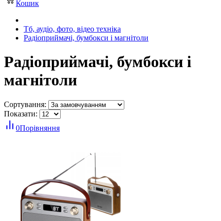
Кошик
Тб, аудіо, фото, відео техніка
Радіоприймачі, бумбокси і магнітоли
Радіоприймачі, бумбокси і
магнітоли
Сортування:
Показати:
0
Порівняння