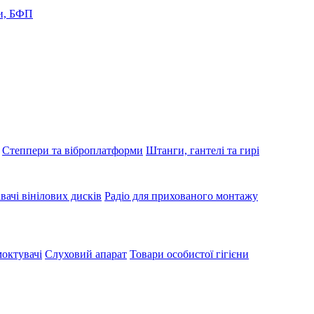
и, БФП
Степпери та віброплатформи
Штанги, гантелі та гирі
вачі вінілових дисків
Радіо для прихованого монтажу
октувачі
Слуховий апарат
Товари особистої гігієни