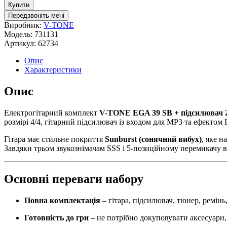
Купити
Передзвоніть мені
Виробник:
V-TONE
Модель:
731131
Артикул:
62734
Опис
Характеристики
Опис
Електрогітарний комплект
V-TONE EGA 39 SB + підсилювач 
розмірі 4/4, гітарний підсилювач із входом для MP3 та ефектом 
Гітара має стильне покриття
Sunburst (сонячний вибух)
, яке н
Завдяки трьом звукознімачам SSS і 5-позиційному перемикачу в
Основні переваги набору
Повна комплектація
– гітара, підсилювач, тюнер, ремінь,
Готовність до гри
– не потрібно докуповувати аксесуари, 