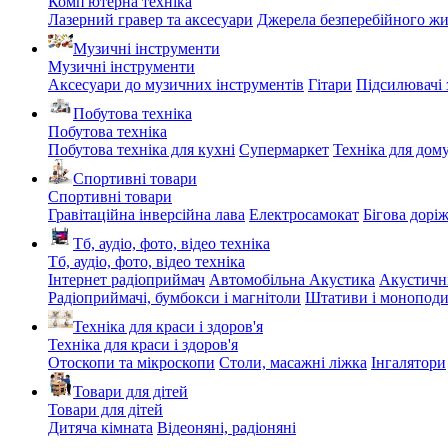
Комп'ютерна техніка
Лазерний гравер та аксесуари
Джерела безперебійного ж
Музичні інструменти
Музичні інструменти
Аксесуари до музичних інструментів
Гітари
Підсилювачі 
Побутова техніка
Побутова техніка
Побутова техніка для кухні
Супермаркет
Техніка для дом
Спортивні товари
Спортивні товари
Гравітаційна інверсійна лава
Електросамокат
Бігова дорі
Тб, аудіо, фото, відео техніка
Тб, аудіо, фото, відео техніка
Інтернет радіоприймач
Автомобільна Акустика
Акустичн
Радіоприймачі, бумбокси і магнітоли
Штативи і монопод
Техніка для краси і здоров'я
Техніка для краси і здоров'я
Отоскопи та мікроскопи
Столи, масажні ліжка
Інгалятори
Товари для дітей
Товари для дітей
Дитяча кімната
Відеоняні, радіоняні