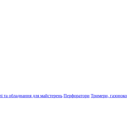
і та обладнання для майстерень
Перфоратори
Тримери, газонок