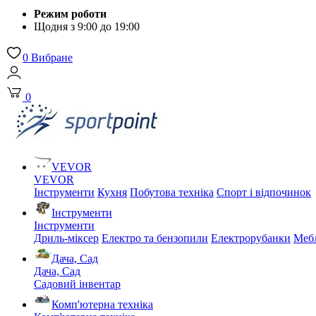
Режим роботи
Щодня з 9:00 до 19:00
0
Вибране
0
VEVOR
VEVOR
Інструменти
Кухня
Побутова техніка
Спорт і відпочинок
Інструменти
Інструменти
Дриль-міксер
Електро та бензопили
Електрорубанки
Мебл
Дача, Сад
Дача, Сад
Садовий інвентар
Комп'ютерна техніка