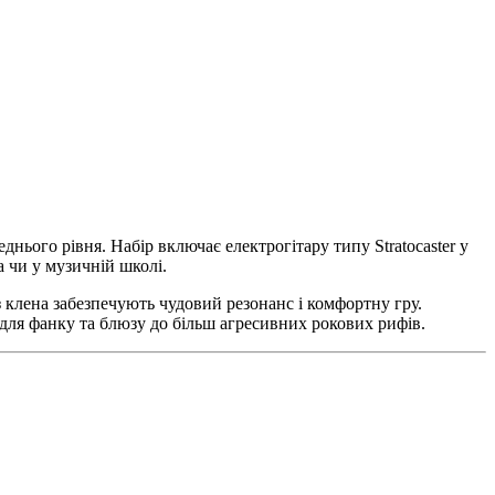
днього рівня. Набір включає електрогітару типу Stratocaster у
а чи у музичній школі.
 з клена забезпечують чудовий резонанс і комфортну гру.
 для фанку та блюзу до більш агресивних рокових рифів.