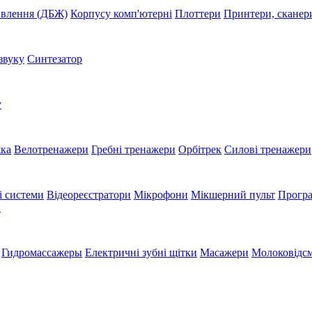
ивлення (ДБЖ)
Корпусу комп'ютерні
Плоттери
Принтери, сканер
звуку
Синтезатор
у
жка
Велотренажери
Гребні тренажери
Орбітрек
Силові тренажери
і системи
Відеореєстратори
Мікрофони
Мікшерний пульт
Програ
и
Гидромассажеры
Електричні зубні щітки
Масажери
Молоковідсм