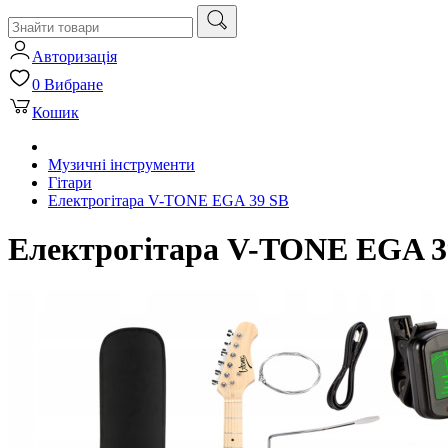
Авторизація
0
Вибране
Кошик
Музичні інструменти
Гітари
Електрогітара V-TONE EGA 39 SB
Електрогітара V-TONE EGA 3