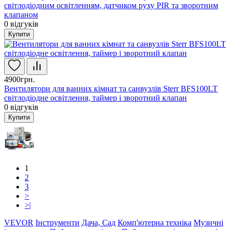
світлодіодним освітленням, датчиком руху PIR та зворотним
клапаном
0
відгуків
Купити
4900грн.
Вентилятори для ванних кімнат та санвузлів Sterr BFS100LT
світлодіодне освітлення, таймер і зворотний клапан
0
відгуків
Купити
1
2
3
>
>|
VEVOR
Інструменти
Дача, Сад
Комп'ютерна техніка
Музичні