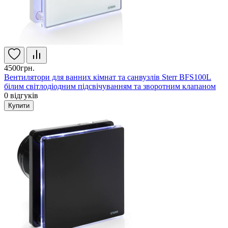
4500грн.
Вентилятори для ванних кімнат та санвузлів Sterr BFS100L
білим світлодіодним підсвічуванням та зворотним клапаном
0
відгуків
Купити