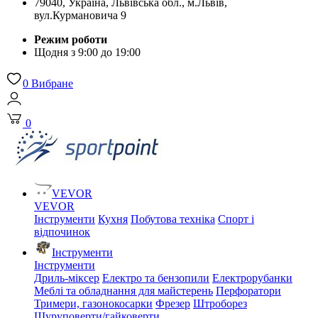
79040, Україна, Львівська обл., м.Львів,
вул.Курмановича 9
Режим роботи
Щодня з 9:00 до 19:00
0
Вибране
0
VEVOR
VEVOR
Інструменти
Кухня
Побутова техніка
Спорт і
відпочинок
Інструменти
Інструменти
Дриль-міксер
Електро та бензопили
Електрорубанки
Меблі та обладнання для майстерень
Перфоратори
Тримери, газонокосарки
Фрезер
Штроборез
Шуруповерти/гайковерти