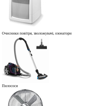
Очисники повітря, зволожувачі, озонатори
Пилососи