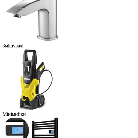
Змішувачі
Мінімийки