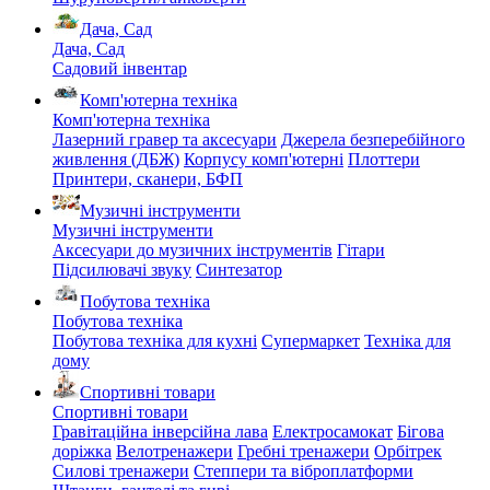
Дача, Сад
Дача, Сад
Садовий інвентар
Комп'ютерна техніка
Комп'ютерна техніка
Лазерний гравер та аксесуари
Джерела безперебійного
живлення (ДБЖ)
Корпусу комп'ютерні
Плоттери
Принтери, сканери, БФП
Музичні інструменти
Музичні інструменти
Аксесуари до музичних інструментів
Гітари
Підсилювачі звуку
Синтезатор
Побутова техніка
Побутова техніка
Побутова техніка для кухні
Супермаркет
Техніка для
дому
Спортивні товари
Спортивні товари
Гравітаційна інверсійна лава
Електросамокат
Бігова
доріжка
Велотренажери
Гребні тренажери
Орбітрек
Силові тренажери
Степпери та віброплатформи