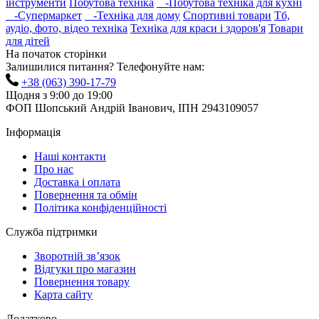
інструменти
Побутова техніка
-Побутова техніка для кухні
-Супермаркет
-Техніка для дому
Спортивні товари
Тб,
аудіо, фото, відео техніка
Техніка для краси і здоров'я
Товари
для дітей
На початок сторінки
Залишилися питання? Телефонуйте нам:
+38 (063) 390-17-79
Щодня з 9:00 до 19:00
ФОП Шопський Андрій Іванович, ІПН 2943109057
Інформація
Наші контакти
Про нас
Доставка і оплата
Повернення та обмін
Політика конфіденційності
Служба підтримки
Зворотній зв’язок
Відгуки про магазин
Повернення товару
Карта сайту
Додатково