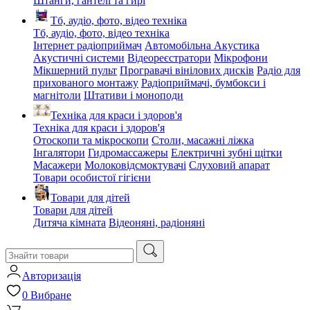
Штанги, гантелі та гирі
Тб, аудіо, фото, відео техніка
Тб, аудіо, фото, відео техніка
Інтернет радіоприймач
Автомобільна Акустика
Акустичні системи
Відеореєстратори
Мікрофони
Мікшерний пульт
Програвачі вінілових дисків
Радіо для
прихованого монтажу
Радіоприймачі, бумбокси і
магнітоли
Штативи і моноподи
Техніка для краси і здоров'я
Техніка для краси і здоров'я
Отоскопи та мікроскопи
Столи, масажні ліжка
Інгалятори
Гидромассажеры
Електричні зубні щітки
Масажери
Молоковідсмоктувачі
Слуховий апарат
Товари особистої гігієни
Товари для дітей
Товари для дітей
Дитяча кімната
Відеоняні, радіоняні
Авторизація
0
Вибране