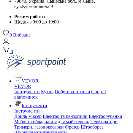
79040, Україна, Львівська обл., м.Львів,
вул.Курмановича 9
Режим роботи
Щодня з 9:00 до 19:00
0
Вибране
0
VEVOR
VEVOR
Інструменти
Кухня
Побутова техніка
Спорт і
відпочинок
Інструменти
Інструменти
Дриль-міксер
Електро та бензопили
Електрорубанки
Меблі та обладнання для майстерень
Перфоратори
Тримери, газонокосарки
Фрезер
Штроборез
Шуруповерти/гайковерти