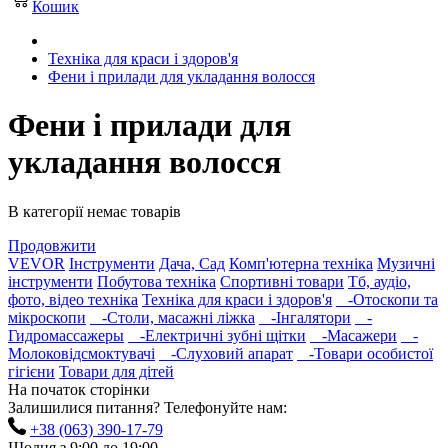
Кошик
Техніка для краси і здоров'я
Фени і прилади для укладання волосся
Фени і прилади для
укладання волосся
В категорії немає товарів
Продовжити
VEVOR
Інструменти
Дача, Сад
Комп'ютерна техніка
Музичні
інструменти
Побутова техніка
Спортивні товари
Тб, аудіо,
фото, відео техніка
Техніка для краси і здоров'я
-Отоскопи та
мікроскопи
-Столи, масажні ліжка
-Інгалятори
-
Гидромассажеры
-Електричні зубні щітки
-Масажери
-
Молоковідсмоктувачі
-Слуховий апарат
-Товари особистої
гігієни
Товари для дітей
На початок сторінки
Залишилися питання? Телефонуйте нам:
+38 (063) 390-17-79
Щодня з 9:00 до 19:00