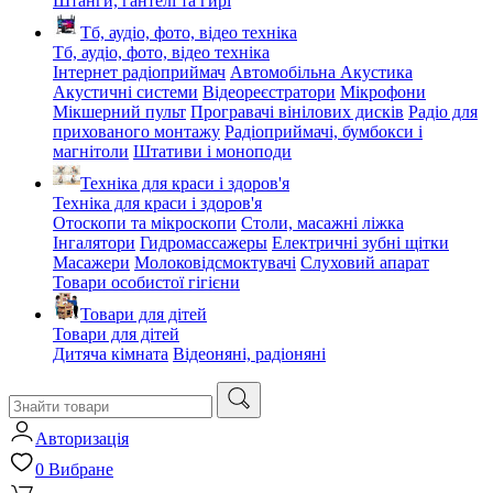
Штанги, гантелі та гирі
Тб, аудіо, фото, відео техніка
Тб, аудіо, фото, відео техніка
Інтернет радіоприймач
Автомобільна Акустика
Акустичні системи
Відеореєстратори
Мікрофони
Мікшерний пульт
Програвачі вінілових дисків
Радіо для
прихованого монтажу
Радіоприймачі, бумбокси і
магнітоли
Штативи і моноподи
Техніка для краси і здоров'я
Техніка для краси і здоров'я
Отоскопи та мікроскопи
Столи, масажні ліжка
Інгалятори
Гидромассажеры
Електричні зубні щітки
Масажери
Молоковідсмоктувачі
Слуховий апарат
Товари особистої гігієни
Товари для дітей
Товари для дітей
Дитяча кімната
Відеоняні, радіоняні
Авторизація
0
Вибране