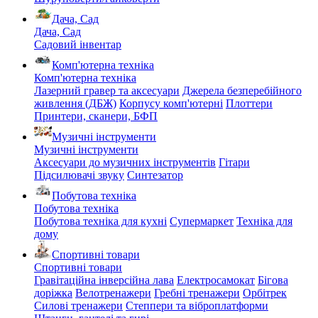
Дача, Сад
Дача, Сад
Садовий інвентар
Комп'ютерна техніка
Комп'ютерна техніка
Лазерний гравер та аксесуари
Джерела безперебійного
живлення (ДБЖ)
Корпусу комп'ютерні
Плоттери
Принтери, сканери, БФП
Музичні інструменти
Музичні інструменти
Аксесуари до музичних інструментів
Гітари
Підсилювачі звуку
Синтезатор
Побутова техніка
Побутова техніка
Побутова техніка для кухні
Супермаркет
Техніка для
дому
Спортивні товари
Спортивні товари
Гравітаційна інверсійна лава
Електросамокат
Бігова
доріжка
Велотренажери
Гребні тренажери
Орбітрек
Силові тренажери
Степпери та віброплатформи