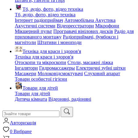
Штанги, гантелі та гирі
Тб, аудіо, фото, відео техніка
Тб, аудіо, фото, відео техніка
Інтернет радіоприймач
Автомобільна Акустика
Акустичні системи
Відеореєстратори
Мікрофони
Мікшерний пульт
Програвачі вінілових дисків
Радіо для
прихованого монтажу
Радіоприймачі, бумбокси і
магнітоли
Штативи і моноподи
Техніка для краси і здоров'я
Техніка для краси і здоров'я
Отоскопи та мікроскопи
Столи, масажні ліжка
Інгалятори
Гидромассажеры
Електричні зубні щітки
Масажери
Молоковідсмоктувачі
Слуховий апарат
Товари особистої гігієни
Товари для дітей
Товари для дітей
Дитяча кімната
Відеоняні, радіоняні
Авторизація
0
Вибране