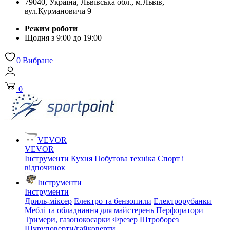
79040, Україна, Львівська обл., м.Львів,
вул.Курмановича 9
Режим роботи
Щодня з 9:00 до 19:00
0
Вибране
0
VEVOR
VEVOR
Інструменти
Кухня
Побутова техніка
Спорт і
відпочинок
Інструменти
Інструменти
Дриль-міксер
Електро та бензопили
Електрорубанки
Меблі та обладнання для майстерень
Перфоратори
Тримери, газонокосарки
Фрезер
Штроборез
Шуруповерти/гайковерти