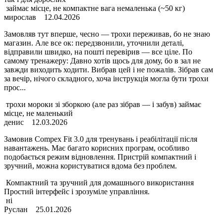
займає місце, не компактне вага немаленька (~50 кг)
мирослав
12.04.2026
Замовляв тут вперше, чесно — трохи переживав, бо не знаю
магазин. Але все ок: передзвонили, уточнили деталі,
відправили швидко, на пошті перевірив — все ціле. По
самому тренажеру: Давно хотів щось для дому, бо в зал не
завжди виходить ходити. Вибрав цей і не пожалів. Зібрав сам
за вечір, нічого складного, хоча інструкція могла бути трохи
прос...
трохи мороки зі зборкою (але раз зібрав — і забув) займає
місце, не маленький
денис
12.03.2026
Замовив Compex Fit 3.0 для тренувань і реабілітації після
навантажень. Має багато корисних програм, особливо
подобається режим відновлення. Пристрій компактний і
зручний, можна користуватися вдома без проблем.
Компактний та зручний для домашнього використання
Простий інтерфейс і зрозуміле управління.
ні
Руслан
25.01.2026