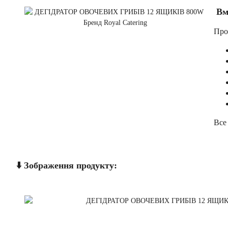
Вмі
Про
Все
⬇️ Зображення продукту: