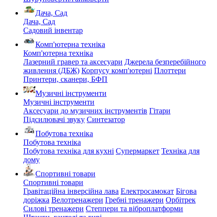
Дача, Сад
Дача, Сад
Садовий інвентар
Комп'ютерна техніка
Комп'ютерна техніка
Лазерний гравер та аксесуари
Джерела безперебійного
живлення (ДБЖ)
Корпусу комп'ютерні
Плоттери
Принтери, сканери, БФП
Музичні інструменти
Музичні інструменти
Аксесуари до музичних інструментів
Гітари
Підсилювачі звуку
Синтезатор
Побутова техніка
Побутова техніка
Побутова техніка для кухні
Супермаркет
Техніка для
дому
Спортивні товари
Спортивні товари
Гравітаційна інверсійна лава
Електросамокат
Бігова
доріжка
Велотренажери
Гребні тренажери
Орбітрек
Силові тренажери
Степпери та віброплатформи