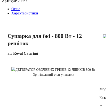
Артикул:
29867
Опис
Характеристики
Сушарка для їжі - 800 Вт - 12
решіток
від
Royal Catering
Мод
Кат