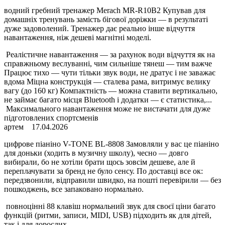
водний гребний тренажер Merach MR-R10B2 Купував для
домашніх тренувань замість бігової доріжки — в результаті
дуже задоволений. Тренажер дає реально інше відчуття
навантаження, ніж дешеві магнітні моделі.
Реалістичне навантаження — за рахунок води відчуття як на
справжньому веслуванні, чим сильніше тянеш — тим важче
Працює тихо — чути тільки звук води, не дратує і не заважає
вдома Міцна конструкція — сталева рама, витримує велику
вагу (до 160 кг) Компактність — можна ставити вертикально,
не займає багато місця Bluetooth і додатки — є статистика,...
Максимального навантаження може не вистачати для дуже
підготовлених спортсменів
артем
17.04.2026
цифрове піаніно V-TONE BL-8808 Замовляли у вас це піаніно
для доньки (ходить в музичну школу), чесно — довго
вибирали, бо не хотіли брати щось зовсім дешеве, але й
переплачувати за бренд не було сенсу. По доставці все ок:
передзвонили, відправили швидко, на пошті перевірили — без
пошкоджень, все запаковано нормально.
повноцінні 88 клавіш нормальний звук для своєї ціни багато
функцій (ритми, записи, MIDI, USB) підходить як для дітей,
так і для дорослих