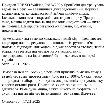
Придбав TREXO Walking Pad W200 у SportPoint для тренувань
вдома та в офісі — і залишився дуже задоволений. Доріжка
компактна, легко складається й займає мінімум місця.
Ідеальна, якщо немає окремої кімнати для спорту. Працює
тихо, можна ходити навіть під час онлайн-зустрічей — ніхто
не помічає. Швидкість регулюється плавно, хід м’який,
покриття н...
дуже компактна та легко ховається; тихий хід — ідеально для
квартири; плавне регулювання швидкості; зручне й м’яке
полотно; підходить для ходьби під час роботи за столом; якісна
збірка, не гріється під час довгого використання.
не розрахована на інтенсивний біг — максимум швидкої
ходьби
олег
29.11.2025
Замовляв цей спін-байк у SportPoint приблизно місяць тому, і
за цей час встиг протестувати його на всі 100%. Скажу чесно
— це одна з найкращих покупок для домашніх тренувань, яку
я робив останні роки. По-перше, якість збірки приємно
здивувала. Рама дуже міцна, важка, нічого не люфтить і не
скрипить навіть під час інтенсивних тренувань. Відчуваєт...
Олександр
17.11.2025