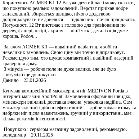
Користуюсь ACMER K1 12 Вт уже деякий час і можу сказати,
що покупкою реально задоволений. Верстат приїхав добре
запакований, збирається швидко, нічого додатково
допрацьовувати не довелося — підключив і почав працювати.
Потужності 12 Вт вистачає з головою для гравіювання по
дереву, фанері, шкірі, акрилу — лінії чіткі, деталізація дуже
хороша. Робоч...
Загалом ACMER K1 — відмінний варіант для хобі та
невеликих замовлень. Свою ціну він точно відпрацьовує.
Рекомендую тим, хто шукає компактний і надійний лазерний
гравер для дому.
З мінусів — робоче поле не дуже велике, але це було
зрозуміло ще до покупки.
Данило
23.01.2026
Купував компресійний масажер для ніг MEDIVON Portia в
інтернет-магазині SportPoint. Замовлення оформили швидко,
менеджери ввічливі, доставка вчасна, упаковка надійна. Сам
масажер якісний і дійсно ефективний — добре знімає втому та
набряки ніг після навантажень, зручний у використанні, має
кілька режимів інтенсивності.
Покупкою і сервісом магазину задоволений, рекомендую.
володимир
29.11.2025