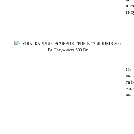
про
вис
Суш
вка
та і
мод
вка