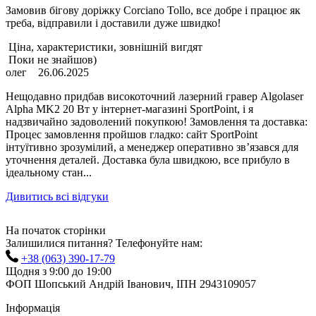
Замовив бігову доріжку Corciano Tollo, все добре і працює як
треба, відправили і доставили дуже швидко!
Ціна, характеристики, зовнішній вигдят
Поки не знайшов)
олег
26.06.2025
Нещодавно придбав високоточний лазерний гравер Algolaser
Alpha MK2 20 Вт у інтернет-магазині SportPoint, і я
надзвичайно задоволений покупкою! Замовлення та доставка:
Процес замовлення пройшов гладко: сайт SportPoint
інтуїтивно зрозумілий, а менеджер оперативно зв’язався для
уточнення деталей. Доставка була швидкою, все прибуло в
ідеальному стан...
Дивитись всі відгуки
На початок сторінки
Залишилися питання? Телефонуйте нам:
+38 (063) 390-17-79
Щодня з 9:00 до 19:00
ФОП Шопський Андрій Іванович, ІПН 2943109057
Інформація