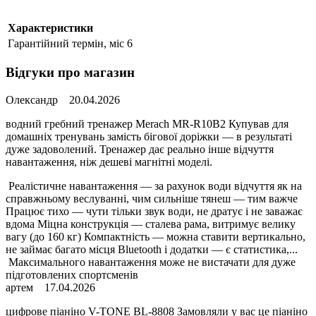
Характеристики
Гарантійний термін, міс
6
Відгуки про магазин
Олександр
20.04.2026
водний гребний тренажер Merach MR-R10B2 Купував для
домашніх тренувань замість бігової доріжки — в результаті
дуже задоволений. Тренажер дає реально інше відчуття
навантаження, ніж дешеві магнітні моделі.
Реалістичне навантаження — за рахунок води відчуття як на
справжньому веслуванні, чим сильніше тянеш — тим важче
Працює тихо — чути тільки звук води, не дратує і не заважає
вдома Міцна конструкція — сталева рама, витримує велику
вагу (до 160 кг) Компактність — можна ставити вертикально,
не займає багато місця Bluetooth і додатки — є статистика,...
Максимального навантаження може не вистачати для дуже
підготовлених спортсменів
артем
17.04.2026
цифрове піаніно V-TONE BL-8808 Замовляли у вас це піаніно