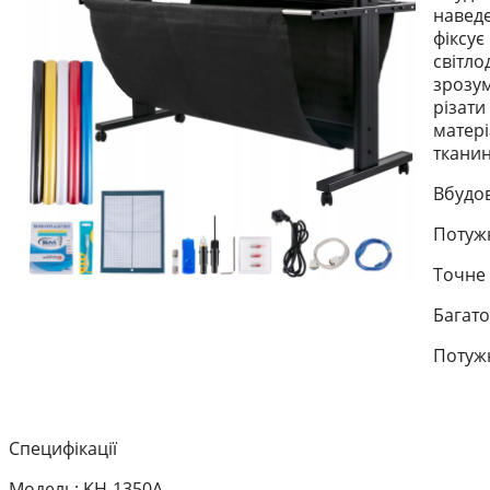
наведе
фіксує
світл
зрозум
різати
матері
тканин
Вбудо
Потуж
Точне 
Багато
Потужн
Специфікації
Модель: KH-1350A