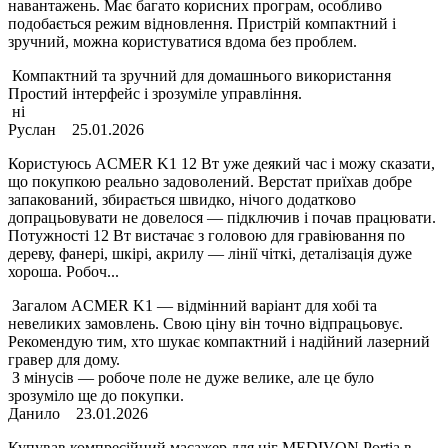
навантажень. Має багато корисних програм, особливо
подобається режим відновлення. Пристрій компактний і
зручний, можна користуватися вдома без проблем.
Компактний та зручний для домашнього використання
Простий інтерфейс і зрозуміле управління.
ні
Руслан
25.01.2026
Користуюсь ACMER K1 12 Вт уже деякий час і можу сказати,
що покупкою реально задоволений. Верстат приїхав добре
запакований, збирається швидко, нічого додатково
допрацьовувати не довелося — підключив і почав працювати.
Потужності 12 Вт вистачає з головою для гравіювання по
дереву, фанері, шкірі, акрилу — лінії чіткі, деталізація дуже
хороша. Робоч...
Загалом ACMER K1 — відмінний варіант для хобі та
невеликих замовлень. Свою ціну він точно відпрацьовує.
Рекомендую тим, хто шукає компактний і надійний лазерний
гравер для дому.
З мінусів — робоче поле не дуже велике, але це було
зрозуміло ще до покупки.
Данило
23.01.2026
Купував компресійний масажер для ніг MEDIVON Portia в