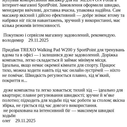
інтернет-магазині SportPoint. Замовлення оформили швидко,
менеджери ввічливі, доставка вчасна, упаковка надійна. Сам
масажер якісний і дійсно ефективний — добре знімає втому та
набряки ніг після навантажень, зручний у використанні, має
кілька режимів інтенсивності.
Покупкою і сервісом магазину задоволений, рекомендую.
володимир
29.11.2025
Придбав TREXO Walking Pad W200 у SportPoint для тренувань
вдома та в офісі — і залишився дуже задоволений. Доріжка
компактна, легко складається й займає мінімум місця.
Ідеальна, якщо немає окремої кімнати для спорту. Працює
тихо, можна ходити навіть під час онлайн-зустрічей — ніхто
не помічає. Швидкість регулюється плавно, хід м’який,
покриття н...
дуже компактна та легко ховається; тихий хід — ідеально для
квартири; плавне регулювання швидкості; зручне й м’яке
полотно; підходить для ходьби під час роботи за столом; якісна
збірка, не гріється під час довгого використання.
не розрахована на інтенсивний біг — максимум швидкої
ходьби
олег
29.11.2025