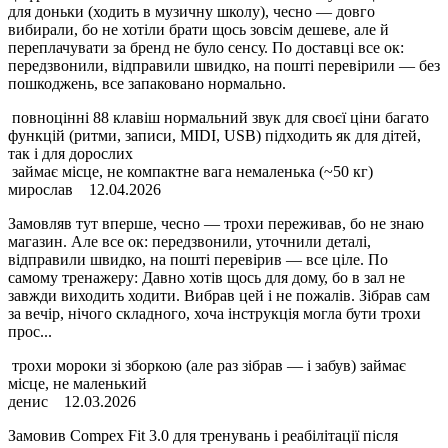
для доньки (ходить в музичну школу), чесно — довго
вибирали, бо не хотіли брати щось зовсім дешеве, але й
переплачувати за бренд не було сенсу. По доставці все ок:
передзвонили, відправили швидко, на пошті перевірили — без
пошкоджень, все запаковано нормально.
повноцінні 88 клавіш нормальний звук для своєї ціни багато
функцій (ритми, записи, MIDI, USB) підходить як для дітей,
так і для дорослих
займає місце, не компактне вага немаленька (~50 кг)
мирослав
12.04.2026
Замовляв тут вперше, чесно — трохи переживав, бо не знаю
магазин. Але все ок: передзвонили, уточнили деталі,
відправили швидко, на пошті перевірив — все ціле. По
самому тренажеру: Давно хотів щось для дому, бо в зал не
завжди виходить ходити. Вибрав цей і не пожалів. Зібрав сам
за вечір, нічого складного, хоча інструкція могла бути трохи
прос...
трохи мороки зі зборкою (але раз зібрав — і забув) займає
місце, не маленький
денис
12.03.2026
Замовив Compex Fit 3.0 для тренувань і реабілітації після