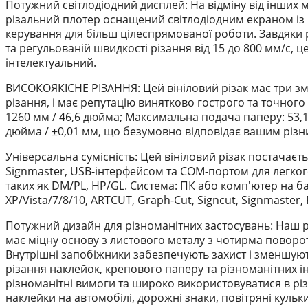
Потужний світлодіодний дисплей: На відміну від інших
різальний плотер оснащений світлодіодним екраном із
керування для більш цілеспрямованої роботи. Завдяки р
та регульованій швидкості різання від 15 до 800 мм/с, ц
інтелектуальний.
ВИСОКОЯКІСНЕ РІЗАННЯ: Цей вініловий різак має три змі
різання, і має репутацію винятково гострого та точног
1260 мм / 46,6 дюйма; Максимальна подача паперу: 53,1 
дюйма / ±0,01 мм, що безумовно відповідає вашим різ
Універсальна сумісність: Цей вініловий різак постача
Signmaster, USB-інтерфейсом та COM-портом для легког
таких як DM/PL, HP/GL. Система: ПК або комп'ютер на б
XP/Vista/7/8/10, ARTCUT, Graph-Cut, Signcut, Signmaster, 
Потужний дизайн для різноманітних застосувань: Наш 
має міцну основу з листового металу з чотирма повор
Внутрішні запобіжники забезпечують захист і зменшуют
різання наклейок, крепового паперу та різноманітних і
різноманітні вимоги та широко використовуватися в різ
наклейки на автомобілі, дорожні знаки, повітряні куль