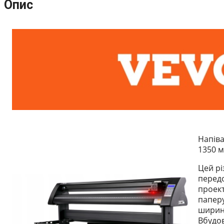
Опис
Напіва
1350 м
Цей рі
перед
проект
папер
ширин
Вбудо