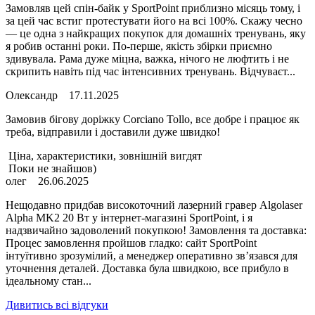
Замовляв цей спін-байк у SportPoint приблизно місяць тому, і
за цей час встиг протестувати його на всі 100%. Скажу чесно
— це одна з найкращих покупок для домашніх тренувань, яку
я робив останні роки. По-перше, якість збірки приємно
здивувала. Рама дуже міцна, важка, нічого не люфтить і не
скрипить навіть під час інтенсивних тренувань. Відчуваєт...
Олександр
17.11.2025
Замовив бігову доріжку Corciano Tollo, все добре і працює як
треба, відправили і доставили дуже швидко!
Ціна, характеристики, зовнішній вигдят
Поки не знайшов)
олег
26.06.2025
Нещодавно придбав високоточний лазерний гравер Algolaser
Alpha MK2 20 Вт у інтернет-магазині SportPoint, і я
надзвичайно задоволений покупкою! Замовлення та доставка:
Процес замовлення пройшов гладко: сайт SportPoint
інтуїтивно зрозумілий, а менеджер оперативно зв’язався для
уточнення деталей. Доставка була швидкою, все прибуло в
ідеальному стан...
Дивитись всі відгуки