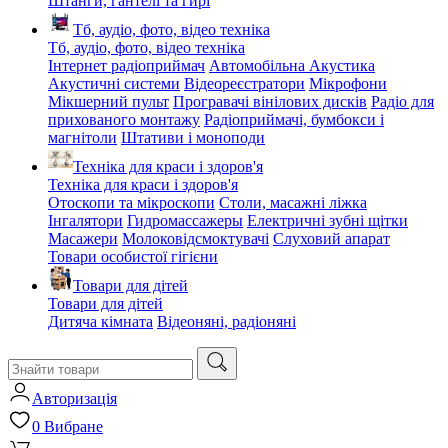
Штанги, гантелі та гирі
Тб, аудіо, фото, відео техніка
Тб, аудіо, фото, відео техніка
Інтернет радіоприймач
Автомобільна Акустика
Акустичні системи
Відеореєстратори
Мікрофони
Мікшерний пульт
Програвачі вінілових дисків
Радіо для
прихованого монтажу
Радіоприймачі, бумбокси і
магнітоли
Штативи і моноподи
Техніка для краси і здоров'я
Техніка для краси і здоров'я
Отоскопи та мікроскопи
Столи, масажні ліжка
Інгалятори
Гидромассажеры
Електричні зубні щітки
Масажери
Молоковідсмоктувачі
Слуховий апарат
Товари особистої гігієни
Товари для дітей
Товари для дітей
Дитяча кімната
Відеоняні, радіоняні
Авторизація
0
Вибране