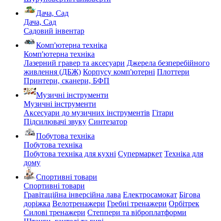
Дача, Сад
Дача, Сад
Садовий інвентар
Комп'ютерна техніка
Комп'ютерна техніка
Лазерний гравер та аксесуари
Джерела безперебійного
живлення (ДБЖ)
Корпусу комп'ютерні
Плоттери
Принтери, сканери, БФП
Музичні інструменти
Музичні інструменти
Аксесуари до музичних інструментів
Гітари
Підсилювачі звуку
Синтезатор
Побутова техніка
Побутова техніка
Побутова техніка для кухні
Супермаркет
Техніка для
дому
Спортивні товари
Спортивні товари
Гравітаційна інверсійна лава
Електросамокат
Бігова
доріжка
Велотренажери
Гребні тренажери
Орбітрек
Силові тренажери
Степпери та віброплатформи