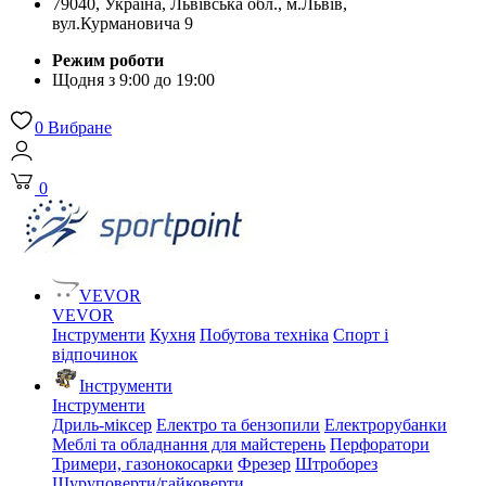
79040, Україна, Львівська обл., м.Львів,
вул.Курмановича 9
Режим роботи
Щодня з 9:00 до 19:00
0
Вибране
0
VEVOR
VEVOR
Інструменти
Кухня
Побутова техніка
Спорт і
відпочинок
Інструменти
Інструменти
Дриль-міксер
Електро та бензопили
Електрорубанки
Меблі та обладнання для майстерень
Перфоратори
Тримери, газонокосарки
Фрезер
Штроборез
Шуруповерти/гайковерти