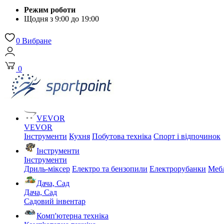
Режим роботи
Щодня з 9:00 до 19:00
0
Вибране
0
VEVOR
VEVOR
Інструменти
Кухня
Побутова техніка
Спорт і відпочинок
Інструменти
Інструменти
Дриль-міксер
Електро та бензопили
Електрорубанки
Мебл
Дача, Сад
Дача, Сад
Садовий інвентар
Комп'ютерна техніка