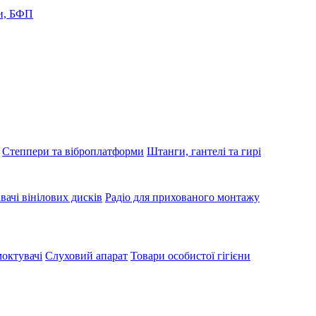
и, БФП
Степпери та віброплатформи
Штанги, гантелі та гирі
вачі вінілових дисків
Радіо для прихованого монтажу
октувачі
Слуховий апарат
Товари особистої гігієни