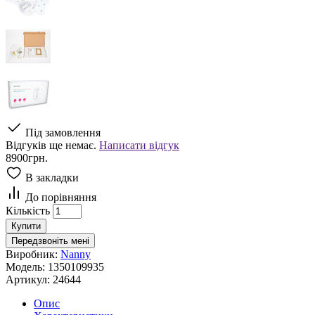
Під замовлення
Відгуків ще немає.
Написати відгук
8900грн.
В закладки
До порівняння
Кількість
Купити
Передзвоніть мені
Виробник:
Nanny
Модель:
1350109935
Артикул:
24644
Опис