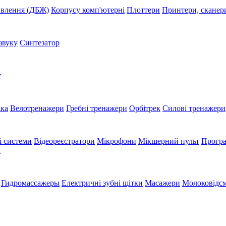
ивлення (ДБЖ)
Корпусу комп'ютерні
Плоттери
Принтери, сканер
звуку
Синтезатор
у
жка
Велотренажери
Гребні тренажери
Орбітрек
Силові тренажери
і системи
Відеореєстратори
Мікрофони
Мікшерний пульт
Програ
и
Гидромассажеры
Електричні зубні щітки
Масажери
Молоковідсм