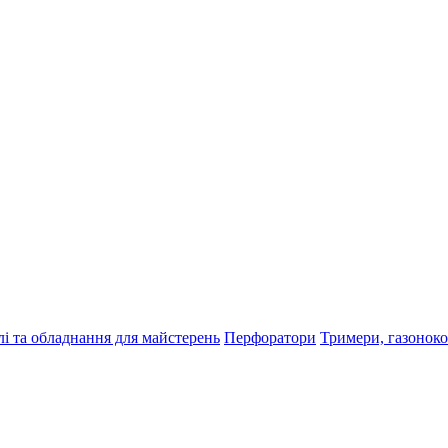
і та обладнання для майстерень
Перфоратори
Тримери, газонок