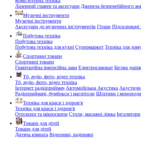
Комп'ютерна техніка
Лазерний гравер та аксесуари
Джерела безперебійного ж
Музичні інструменти
Музичні інструменти
Аксесуари до музичних інструментів
Гітари
Підсилювачі 
Побутова техніка
Побутова техніка
Побутова техніка для кухні
Супермаркет
Техніка для дом
Спортивні товари
Спортивні товари
Гравітаційна інверсійна лава
Електросамокат
Бігова дорі
Тб, аудіо, фото, відео техніка
Тб, аудіо, фото, відео техніка
Інтернет радіоприймач
Автомобільна Акустика
Акустичн
Радіоприймачі, бумбокси і магнітоли
Штативи і монопод
Техніка для краси і здоров'я
Техніка для краси і здоров'я
Отоскопи та мікроскопи
Столи, масажні ліжка
Інгалятори
Товари для дітей
Товари для дітей
Дитяча кімната
Відеоняні, радіоняні