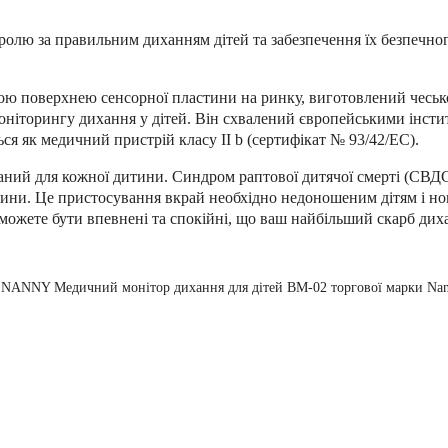
ролю за правильним диханням дітей та забезпечення їх безпечно
ою поверхнею сенсорної пластини на ринку, виготовлений чесько
моніторингу дихання у дітей.
Він схвалений європейськими інсти
ься як медичний пристрій класу II b (сертифікат № 93/42/EC).
аний для кожної дитини.
Синдром раптової дитячої смерті (СВД
тини.
Це пристосування вкрай необхідно недоношеним дітям і н
можете бути впевнені та спокійні, що ваш найбільший скарб дих