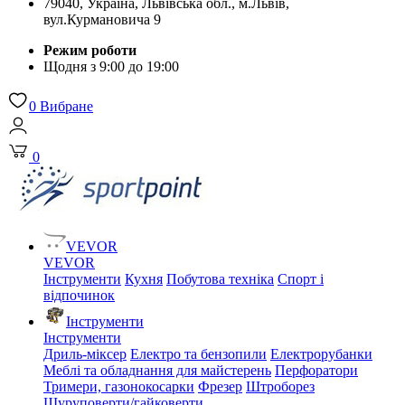
79040, Україна, Львівська обл., м.Львів,
вул.Курмановича 9
Режим роботи
Щодня з 9:00 до 19:00
0
Вибране
0
VEVOR
VEVOR
Інструменти
Кухня
Побутова техніка
Спорт і
відпочинок
Інструменти
Інструменти
Дриль-міксер
Електро та бензопили
Електрорубанки
Меблі та обладнання для майстерень
Перфоратори
Тримери, газонокосарки
Фрезер
Штроборез
Шуруповерти/гайковерти