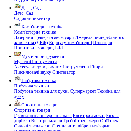
Дача, Сад
Дача, Сад
Садовий інвентар
Комп'ютерна техніка
Комп'ютерна техніка
Лазерний гравер та аксесуари
Джерела безперебійного
живлення (ДБЖ)
Корпусу комп'ютерні
Плоттери
Принтери, сканери, БФП
Музичні інструменти
Музичні інструменти
Аксесуари до музичних інструментів
Гітари
Підсилювачі звуку
Синтезатор
Побутова техніка
Побутова техніка
Побутова техніка для кухні
Супермаркет
Техніка для
дому
Спортивні товари
Спортивні товари
Гравітаційна інверсійна лава
Електросамокат
Бігова
доріжка
Велотренажери
Гребні тренажери
Орбітрек
Силові тренажери
Степпери та віброплатформи