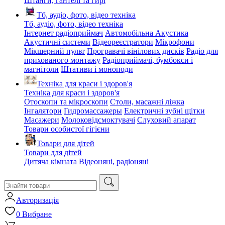
Штанги, гантелі та гирі
Тб, аудіо, фото, відео техніка
Тб, аудіо, фото, відео техніка
Інтернет радіоприймач
Автомобільна Акустика
Акустичні системи
Відеореєстратори
Мікрофони
Мікшерний пульт
Програвачі вінілових дисків
Радіо для
прихованого монтажу
Радіоприймачі, бумбокси і
магнітоли
Штативи і моноподи
Техніка для краси і здоров'я
Техніка для краси і здоров'я
Отоскопи та мікроскопи
Столи, масажні ліжка
Інгалятори
Гидромассажеры
Електричні зубні щітки
Масажери
Молоковідсмоктувачі
Слуховий апарат
Товари особистої гігієни
Товари для дітей
Товари для дітей
Дитяча кімната
Відеоняні, радіоняні
Авторизація
0
Вибране