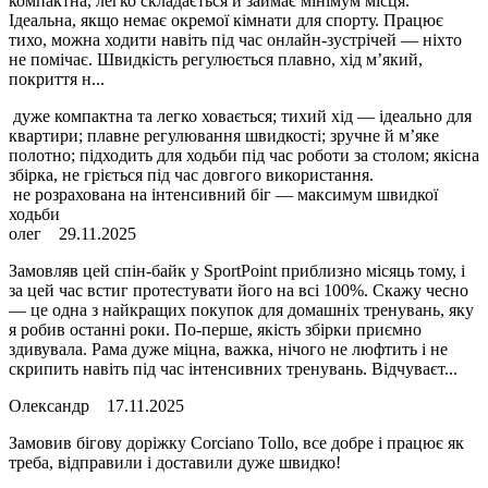
компактна, легко складається й займає мінімум місця.
Ідеальна, якщо немає окремої кімнати для спорту. Працює
тихо, можна ходити навіть під час онлайн-зустрічей — ніхто
не помічає. Швидкість регулюється плавно, хід м’який,
покриття н...
дуже компактна та легко ховається; тихий хід — ідеально для
квартири; плавне регулювання швидкості; зручне й м’яке
полотно; підходить для ходьби під час роботи за столом; якісна
збірка, не гріється під час довгого використання.
не розрахована на інтенсивний біг — максимум швидкої
ходьби
олег
29.11.2025
Замовляв цей спін-байк у SportPoint приблизно місяць тому, і
за цей час встиг протестувати його на всі 100%. Скажу чесно
— це одна з найкращих покупок для домашніх тренувань, яку
я робив останні роки. По-перше, якість збірки приємно
здивувала. Рама дуже міцна, важка, нічого не люфтить і не
скрипить навіть під час інтенсивних тренувань. Відчуваєт...
Олександр
17.11.2025
Замовив бігову доріжку Corciano Tollo, все добре і працює як
треба, відправили і доставили дуже швидко!