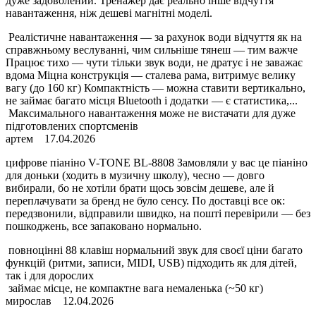
дуже задоволений. Тренажер дає реально інше відчуття
навантаження, ніж дешеві магнітні моделі.
Реалістичне навантаження — за рахунок води відчуття як на
справжньому веслуванні, чим сильніше тянеш — тим важче
Працює тихо — чути тільки звук води, не дратує і не заважає
вдома Міцна конструкція — сталева рама, витримує велику
вагу (до 160 кг) Компактність — можна ставити вертикально,
не займає багато місця Bluetooth і додатки — є статистика,...
Максимального навантаження може не вистачати для дуже
підготовлених спортсменів
артем
17.04.2026
цифрове піаніно V-TONE BL-8808 Замовляли у вас це піаніно
для доньки (ходить в музичну школу), чесно — довго
вибирали, бо не хотіли брати щось зовсім дешеве, але й
переплачувати за бренд не було сенсу. По доставці все ок:
передзвонили, відправили швидко, на пошті перевірили — без
пошкоджень, все запаковано нормально.
повноцінні 88 клавіш нормальний звук для своєї ціни багато
функцій (ритми, записи, MIDI, USB) підходить як для дітей,
так і для дорослих
займає місце, не компактне вага немаленька (~50 кг)
мирослав
12.04.2026