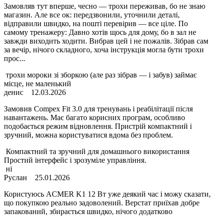
Замовляв тут вперше, чесно — трохи переживав, бо не знаю
магазин. Але все ок: передзвонили, уточнили деталі,
відправили швидко, на пошті перевірив — все ціле. По
самому тренажеру: Давно хотів щось для дому, бо в зал не
завжди виходить ходити. Вибрав цей і не пожалів. Зібрав сам
за вечір, нічого складного, хоча інструкція могла бути трохи
прос...
трохи мороки зі зборкою (але раз зібрав — і забув) займає
місце, не маленький
денис
12.03.2026
Замовив Compex Fit 3.0 для тренувань і реабілітації після
навантажень. Має багато корисних програм, особливо
подобається режим відновлення. Пристрій компактний і
зручний, можна користуватися вдома без проблем.
Компактний та зручний для домашнього використання
Простий інтерфейс і зрозуміле управління.
ні
Руслан
25.01.2026
Користуюсь ACMER K1 12 Вт уже деякий час і можу сказати,
що покупкою реально задоволений. Верстат приїхав добре
запакований, збирається швидко, нічого додатково