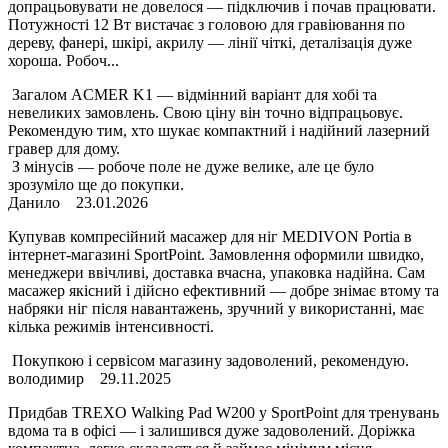
допрацьовувати не довелося — підключив і почав працювати.
Потужності 12 Вт вистачає з головою для гравіювання по
дереву, фанері, шкірі, акрилу — лінії чіткі, деталізація дуже
хороша. Робоч...
Загалом ACMER K1 — відмінний варіант для хобі та
невеликих замовлень. Свою ціну він точно відпрацьовує.
Рекомендую тим, хто шукає компактний і надійний лазерний
гравер для дому.
З мінусів — робоче поле не дуже велике, але це було
зрозуміло ще до покупки.
Данило
23.01.2026
Купував компресійний масажер для ніг MEDIVON Portia в
інтернет-магазині SportPoint. Замовлення оформили швидко,
менеджери ввічливі, доставка вчасна, упаковка надійна. Сам
масажер якісний і дійсно ефективний — добре знімає втому та
набряки ніг після навантажень, зручний у використанні, має
кілька режимів інтенсивності.
Покупкою і сервісом магазину задоволений, рекомендую.
володимир
29.11.2025
Придбав TREXO Walking Pad W200 у SportPoint для тренувань
вдома та в офісі — і залишився дуже задоволений. Доріжка