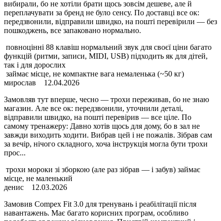
вибирали, бо не хотіли брати щось зовсім дешеве, але й
переплачувати за бренд не було сенсу. По доставці все ок:
передзвонили, відправили швидко, на пошті перевірили — без
пошкоджень, все запаковано нормально.
повноцінні 88 клавіш нормальний звук для своєї ціни багато
функцій (ритми, записи, MIDI, USB) підходить як для дітей,
так і для дорослих
займає місце, не компактне вага немаленька (~50 кг)
мирослав
12.04.2026
Замовляв тут вперше, чесно — трохи переживав, бо не знаю
магазин. Але все ок: передзвонили, уточнили деталі,
відправили швидко, на пошті перевірив — все ціле. По
самому тренажеру: Давно хотів щось для дому, бо в зал не
завжди виходить ходити. Вибрав цей і не пожалів. Зібрав сам
за вечір, нічого складного, хоча інструкція могла бути трохи
прос...
трохи мороки зі зборкою (але раз зібрав — і забув) займає
місце, не маленький
денис
12.03.2026
Замовив Compex Fit 3.0 для тренувань і реабілітації після
навантажень. Має багато корисних програм, особливо