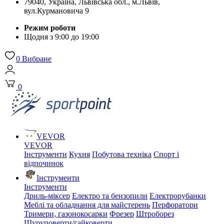
79040, Україна, Львівська обл., м.Львів,
вул.Курмановича 9
Режим роботи
Щодня з 9:00 до 19:00
0
Вибране
0
VEVOR
VEVOR
Інструменти
Кухня
Побутова техніка
Спорт і
відпочинок
Інструменти
Інструменти
Дриль-міксер
Електро та бензопили
Електрорубанки
Меблі та обладнання для майстерень
Перфоратори
Тримери, газонокосарки
Фрезер
Штроборез
Шуруповерти/гайковерти