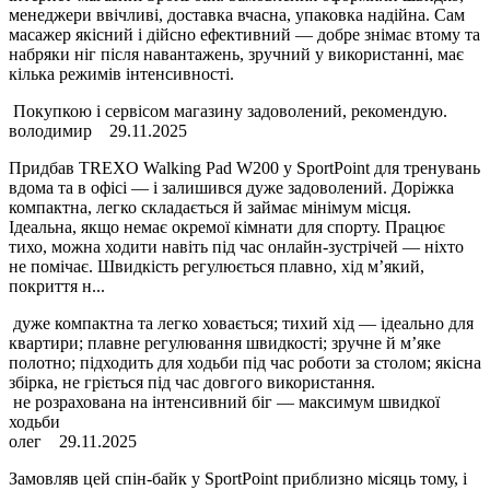
менеджери ввічливі, доставка вчасна, упаковка надійна. Сам
масажер якісний і дійсно ефективний — добре знімає втому та
набряки ніг після навантажень, зручний у використанні, має
кілька режимів інтенсивності.
Покупкою і сервісом магазину задоволений, рекомендую.
володимир
29.11.2025
Придбав TREXO Walking Pad W200 у SportPoint для тренувань
вдома та в офісі — і залишився дуже задоволений. Доріжка
компактна, легко складається й займає мінімум місця.
Ідеальна, якщо немає окремої кімнати для спорту. Працює
тихо, можна ходити навіть під час онлайн-зустрічей — ніхто
не помічає. Швидкість регулюється плавно, хід м’який,
покриття н...
дуже компактна та легко ховається; тихий хід — ідеально для
квартири; плавне регулювання швидкості; зручне й м’яке
полотно; підходить для ходьби під час роботи за столом; якісна
збірка, не гріється під час довгого використання.
не розрахована на інтенсивний біг — максимум швидкої
ходьби
олег
29.11.2025
Замовляв цей спін-байк у SportPoint приблизно місяць тому, і