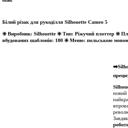
Білий різак для рукоділля Silhouette Cameo 5
❇️ Виробник: Silhouette ❇️ Тип: Ріжучий плоттер ❇️ П
вбудованих шаблонів: 100 ❇️ Меню: польською мово
➡️Silh
преци
Silhou
новий 
найкра
впрова
револю
Завдя
робот