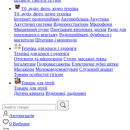
Штанги, гантелі та гирі
Тб, аудіо, фото, відео техніка
Тб, аудіо, фото, відео техніка
Інтернет радіоприймач
Автомобільна Акустика
Акустичні системи
Відеореєстратори
Мікрофони
Мікшерний пульт
Програвачі вінілових дисків
Радіо для
прихованого монтажу
Радіоприймачі, бумбокси і
магнітоли
Штативи і моноподи
Техніка для краси і здоров'я
Техніка для краси і здоров'я
Отоскопи та мікроскопи
Столи, масажні ліжка
Інгалятори
Гидромассажеры
Електричні зубні щітки
Масажери
Молоковідсмоктувачі
Слуховий апарат
Товари особистої гігієни
Товари для дітей
Товари для дітей
Дитяча кімната
Відеоняні, радіоняні
Авторизація
0
Вибране