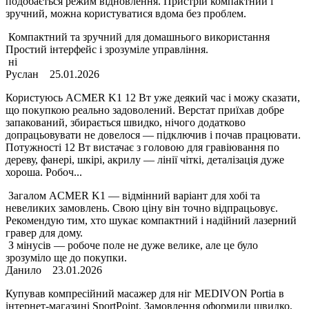
подобається режим відновлення. Пристрій компактний і
зручний, можна користуватися вдома без проблем.
Компактний та зручний для домашнього використання
Простий інтерфейс і зрозуміле управління.
ні
Руслан
25.01.2026
Користуюсь ACMER K1 12 Вт уже деякий час і можу сказати,
що покупкою реально задоволений. Верстат приїхав добре
запакований, збирається швидко, нічого додатково
допрацьовувати не довелося — підключив і почав працювати.
Потужності 12 Вт вистачає з головою для гравіювання по
дереву, фанері, шкірі, акрилу — лінії чіткі, деталізація дуже
хороша. Робоч...
Загалом ACMER K1 — відмінний варіант для хобі та
невеликих замовлень. Свою ціну він точно відпрацьовує.
Рекомендую тим, хто шукає компактний і надійний лазерний
гравер для дому.
З мінусів — робоче поле не дуже велике, але це було
зрозуміло ще до покупки.
Данило
23.01.2026
Купував компресійний масажер для ніг MEDIVON Portia в
інтернет-магазині SportPoint. Замовлення оформили швидко,