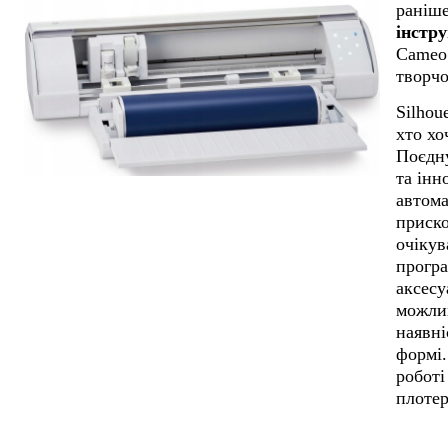
раніш
інстр
Cameo 
творчо
Silhou
хто хо
Поєдну
та інн
автома
приск
очікув
програ
аксесу
можлив
наявні
формі.
роботі
плотер