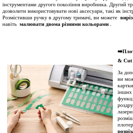
інструментами другого покоління виробника. Другий т
дозволити використовувати нові аксесуари, такі як інс
Розмістивши ручку в другому тримачі, ви можете
вирі
навіть
малювати двома різними кольорами
.
➡️Плот
& Cut
За доп
ви мож
картки
інших 
функці
роздру
лазерн
розміщ
плоте
розріз