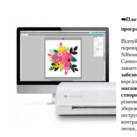
➡️Пло
програ
Відчуй
перев
Silhou
Cameo 
заван
забез
версіє
магаз
створ
різном
збереж
інстру
контра
легше,