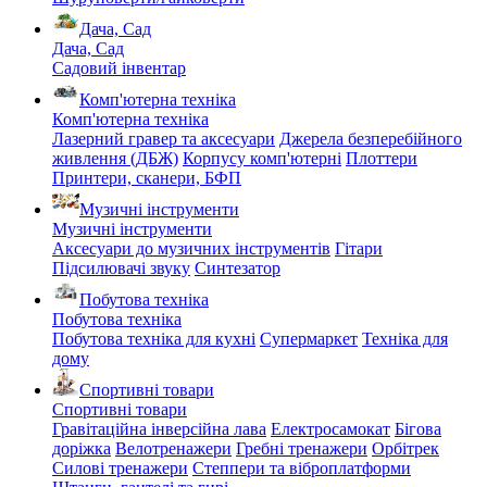
Дача, Сад
Дача, Сад
Садовий інвентар
Комп'ютерна техніка
Комп'ютерна техніка
Лазерний гравер та аксесуари
Джерела безперебійного
живлення (ДБЖ)
Корпусу комп'ютерні
Плоттери
Принтери, сканери, БФП
Музичні інструменти
Музичні інструменти
Аксесуари до музичних інструментів
Гітари
Підсилювачі звуку
Синтезатор
Побутова техніка
Побутова техніка
Побутова техніка для кухні
Супермаркет
Техніка для
дому
Спортивні товари
Спортивні товари
Гравітаційна інверсійна лава
Електросамокат
Бігова
доріжка
Велотренажери
Гребні тренажери
Орбітрек
Силові тренажери
Степпери та віброплатформи