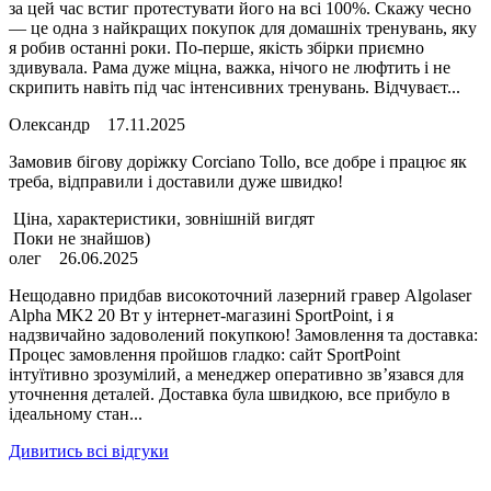
за цей час встиг протестувати його на всі 100%. Скажу чесно
— це одна з найкращих покупок для домашніх тренувань, яку
я робив останні роки. По-перше, якість збірки приємно
здивувала. Рама дуже міцна, важка, нічого не люфтить і не
скрипить навіть під час інтенсивних тренувань. Відчуваєт...
Олександр
17.11.2025
Замовив бігову доріжку Corciano Tollo, все добре і працює як
треба, відправили і доставили дуже швидко!
Ціна, характеристики, зовнішній вигдят
Поки не знайшов)
олег
26.06.2025
Нещодавно придбав високоточний лазерний гравер Algolaser
Alpha MK2 20 Вт у інтернет-магазині SportPoint, і я
надзвичайно задоволений покупкою! Замовлення та доставка:
Процес замовлення пройшов гладко: сайт SportPoint
інтуїтивно зрозумілий, а менеджер оперативно зв’язався для
уточнення деталей. Доставка була швидкою, все прибуло в
ідеальному стан...
Дивитись всі відгуки