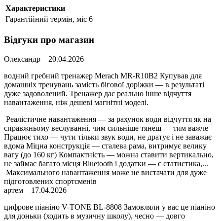
Характеристики
Гарантійний термін, міс
6
Відгуки про магазин
Олександр
20.04.2026
водний гребний тренажер Merach MR-R10B2 Купував для
домашніх тренувань замість бігової доріжки — в результаті
дуже задоволений. Тренажер дає реально інше відчуття
навантаження, ніж дешеві магнітні моделі.
Реалістичне навантаження — за рахунок води відчуття як на
справжньому веслуванні, чим сильніше тянеш — тим важче
Працює тихо — чути тільки звук води, не дратує і не заважає
вдома Міцна конструкція — сталева рама, витримує велику
вагу (до 160 кг) Компактність — можна ставити вертикально,
не займає багато місця Bluetooth і додатки — є статистика,...
Максимального навантаження може не вистачати для дуже
підготовлених спортсменів
артем
17.04.2026
цифрове піаніно V-TONE BL-8808 Замовляли у вас це піаніно
для доньки (ходить в музичну школу), чесно — довго