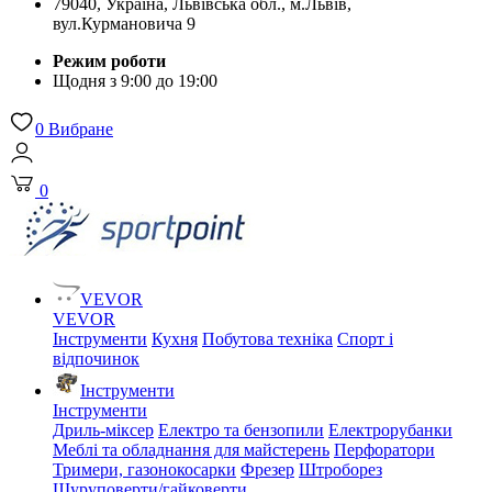
79040, Україна, Львівська обл., м.Львів,
вул.Курмановича 9
Режим роботи
Щодня з 9:00 до 19:00
0
Вибране
0
VEVOR
VEVOR
Інструменти
Кухня
Побутова техніка
Спорт і
відпочинок
Інструменти
Інструменти
Дриль-міксер
Електро та бензопили
Електрорубанки
Меблі та обладнання для майстерень
Перфоратори
Тримери, газонокосарки
Фрезер
Штроборез
Шуруповерти/гайковерти