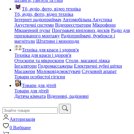
Штанги, гантелі та гирі
Тб, аудіо, фото, відео техніка
Тб, аудіо, фото, відео техніка
Інтернет радіоприймач
Автомобільна Акустика
Акустичні системи
Відеореєстратори
Мікрофони
Мікшерний пульт
Програвачі вінілових дисків
Радіо для
прихованого монтажу
Радіоприймачі, бумбокси і
магнітоли
Штативи і моноподи
Техніка для краси і здоров'я
Техніка для краси і здоров'я
Отоскопи та мікроскопи
Столи, масажні ліжка
Інгалятори
Гидромассажеры
Електричні зубні щітки
Масажери
Молоковідсмоктувачі
Слуховий апарат
Товари особистої гігієни
Товари для дітей
Товари для дітей
Дитяча кімната
Відеоняні, радіоняні
Авторизація
0
Вибране