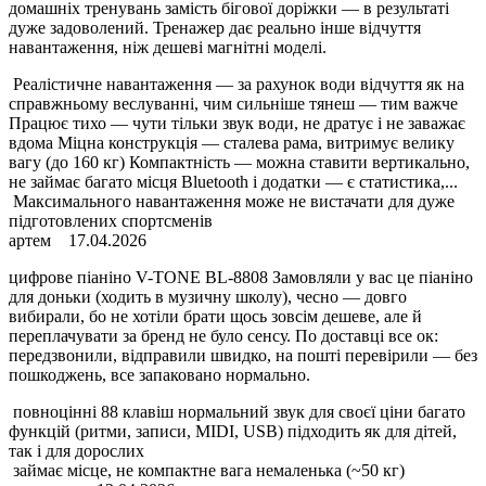
домашніх тренувань замість бігової доріжки — в результаті
дуже задоволений. Тренажер дає реально інше відчуття
навантаження, ніж дешеві магнітні моделі.
Реалістичне навантаження — за рахунок води відчуття як на
справжньому веслуванні, чим сильніше тянеш — тим важче
Працює тихо — чути тільки звук води, не дратує і не заважає
вдома Міцна конструкція — сталева рама, витримує велику
вагу (до 160 кг) Компактність — можна ставити вертикально,
не займає багато місця Bluetooth і додатки — є статистика,...
Максимального навантаження може не вистачати для дуже
підготовлених спортсменів
артем
17.04.2026
цифрове піаніно V-TONE BL-8808 Замовляли у вас це піаніно
для доньки (ходить в музичну школу), чесно — довго
вибирали, бо не хотіли брати щось зовсім дешеве, але й
переплачувати за бренд не було сенсу. По доставці все ок:
передзвонили, відправили швидко, на пошті перевірили — без
пошкоджень, все запаковано нормально.
повноцінні 88 клавіш нормальний звук для своєї ціни багато
функцій (ритми, записи, MIDI, USB) підходить як для дітей,
так і для дорослих
займає місце, не компактне вага немаленька (~50 кг)