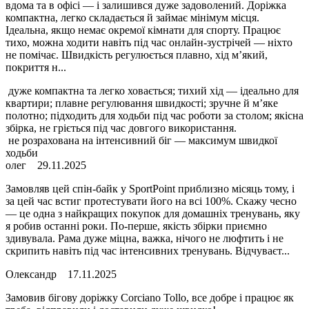
вдома та в офісі — і залишився дуже задоволений. Доріжка
компактна, легко складається й займає мінімум місця.
Ідеальна, якщо немає окремої кімнати для спорту. Працює
тихо, можна ходити навіть під час онлайн-зустрічей — ніхто
не помічає. Швидкість регулюється плавно, хід м’який,
покриття н...
дуже компактна та легко ховається; тихий хід — ідеально для
квартири; плавне регулювання швидкості; зручне й м’яке
полотно; підходить для ходьби під час роботи за столом; якісна
збірка, не гріється під час довгого використання.
не розрахована на інтенсивний біг — максимум швидкої
ходьби
олег
29.11.2025
Замовляв цей спін-байк у SportPoint приблизно місяць тому, і
за цей час встиг протестувати його на всі 100%. Скажу чесно
— це одна з найкращих покупок для домашніх тренувань, яку
я робив останні роки. По-перше, якість збірки приємно
здивувала. Рама дуже міцна, важка, нічого не люфтить і не
скрипить навіть під час інтенсивних тренувань. Відчуваєт...
Олександр
17.11.2025
Замовив бігову доріжку Corciano Tollo, все добре і працює як