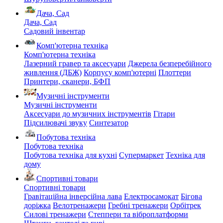
Дача, Сад
Дача, Сад
Садовий інвентар
Комп'ютерна техніка
Комп'ютерна техніка
Лазерний гравер та аксесуари
Джерела безперебійного
живлення (ДБЖ)
Корпусу комп'ютерні
Плоттери
Принтери, сканери, БФП
Музичні інструменти
Музичні інструменти
Аксесуари до музичних інструментів
Гітари
Підсилювачі звуку
Синтезатор
Побутова техніка
Побутова техніка
Побутова техніка для кухні
Супермаркет
Техніка для
дому
Спортивні товари
Спортивні товари
Гравітаційна інверсійна лава
Електросамокат
Бігова
доріжка
Велотренажери
Гребні тренажери
Орбітрек
Силові тренажери
Степпери та віброплатформи