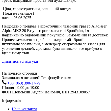
треба, відправили і доставили дуже швидко!
Ціна, характеристики, зовнішній вигдят
Поки не знайшов)
олег
26.06.2025
Нещодавно придбав високоточний лазерний гравер Algolaser
Alpha MK2 20 Вт у інтернет-магазині SportPoint, і я
надзвичайно задоволений покупкою! Замовлення та доставка:
Процес замовлення пройшов гладко: сайт SportPoint
інтуїтивно зрозумілий, а менеджер оперативно зв’язався для
уточнення деталей. Доставка була швидкою, все прибуло в
ідеальному стан...
Дивитись всі відгуки
На початок сторінки
Залишилися питання? Телефонуйте нам:
+38 (063) 390-17-79
Щодня з 9:00 до 19:00
ФОП Шопський Андрій Іванович, ІПН 2943109057
Інформація
Наші контакти