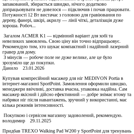
запакований, збирається швидко, нічого додатково
допрацьовувати не довелося — підключив і почав працювати.
Потужності 12 Вт вистачає з головою для гравіювання по
дереву, фанері, шкірі, акрилу — лінії чіткі, деталізація дуже
хороша. Робоч...
Загалом ACMER K1 — відмінний варіант для хобі та
невеликих замовлень. Свою ціну він точно відпрацьовує.
Рекомендую тим, хто шукає компактний і надійний лазерний
гравер для дому.
З мінусів — робоче поле не дуже велике, але це було
зрозуміло ще до покупки.
Данило
23.01.2026
Купував компресійний масажер для ніг MEDIVON Portia в
інтернет-магазині SportPoint. Замовлення оформили швидко,
менеджери ввічливі, доставка вчасна, упаковка надійна. Сам
масажер якісний і дійсно ефективний — добре знімає втому та
набряки ніг після навантажень, зручний у використанні, має
кілька режимів інтенсивності.
Покупкою і сервісом магазину задоволений, рекомендую.
володимир
29.11.2025
Придбав TREXO Walking Pad W200 у SportPoint для тренувань