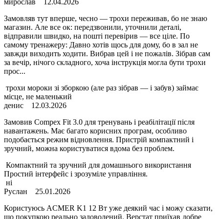
мирослав
12.04.2026
Замовляв тут вперше, чесно — трохи переживав, бо не знаю
магазин. Але все ок: передзвонили, уточнили деталі,
відправили швидко, на пошті перевірив — все ціле. По
самому тренажеру: Давно хотів щось для дому, бо в зал не
завжди виходить ходити. Вибрав цей і не пожалів. Зібрав сам
за вечір, нічого складного, хоча інструкція могла бути трохи
прос...
трохи мороки зі зборкою (але раз зібрав — і забув) займає
місце, не маленький
денис
12.03.2026
Замовив Compex Fit 3.0 для тренувань і реабілітації після
навантажень. Має багато корисних програм, особливо
подобається режим відновлення. Пристрій компактний і
зручний, можна користуватися вдома без проблем.
Компактний та зручний для домашнього використання
Простий інтерфейс і зрозуміле управління.
ні
Руслан
25.01.2026
Користуюсь ACMER K1 12 Вт уже деякий час і можу сказати,
що покупкою реально задоволений. Верстат приїхав добре