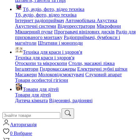
Штанги, гантелі та гирі
Тб, аудіо, фото, відео техніка
Тб, аудіо, фото, відео техніка
Інтернет радіоприймач
Автомобільна Акустика
Акустичні системи
Відеореєстратори
Мікрофони
Мікшерний пульт
Програвачі вінілових дисків
Радіо для
прихованого монтажу
Радіоприймачі, бумбокси і
магнітоли
Штативи і моноподи
Техніка для краси і здоров'я
Техніка для краси і здоров'я
Отоскопи та мікроскопи
Столи, масажні ліжка
Інгалятори
Гидромассажеры
Електричні зубні щітки
Масажери
Молоковідсмоктувачі
Слуховий апарат
Товари особистої гігієни
Товари для дітей
Товари для дітей
Дитяча кімната
Відеоняні, радіоняні
Авторизація
0
Вибране