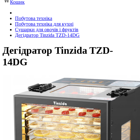
Кошик
Побутова техніка
Побутова техніка для кухні
Сушарки для овочів і фруктів
Дегідратор Tinzida TZD-14DG
Дегідратор Tinzida TZD-
14DG