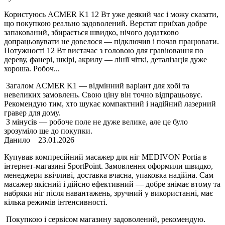
Користуюсь ACMER K1 12 Вт уже деякий час і можу сказати,
що покупкою реально задоволений. Верстат приїхав добре
запакований, збирається швидко, нічого додатково
допрацьовувати не довелося — підключив і почав працювати.
Потужності 12 Вт вистачає з головою для гравіювання по
дереву, фанері, шкірі, акрилу — лінії чіткі, деталізація дуже
хороша. Робоч...
Загалом ACMER K1 — відмінний варіант для хобі та
невеликих замовлень. Свою ціну він точно відпрацьовує.
Рекомендую тим, хто шукає компактний і надійний лазерний
гравер для дому.
З мінусів — робоче поле не дуже велике, але це було
зрозуміло ще до покупки.
Данило
23.01.2026
Купував компресійний масажер для ніг MEDIVON Portia в
інтернет-магазині SportPoint. Замовлення оформили швидко,
менеджери ввічливі, доставка вчасна, упаковка надійна. Сам
масажер якісний і дійсно ефективний — добре знімає втому та
набряки ніг після навантажень, зручний у використанні, має
кілька режимів інтенсивності.
Покупкою і сервісом магазину задоволений, рекомендую.