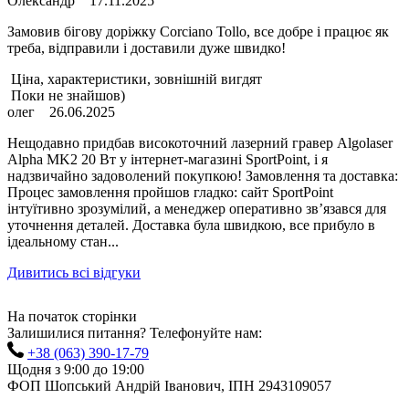
Олександр
17.11.2025
Замовив бігову доріжку Corciano Tollo, все добре і працює як
треба, відправили і доставили дуже швидко!
Ціна, характеристики, зовнішній вигдят
Поки не знайшов)
олег
26.06.2025
Нещодавно придбав високоточний лазерний гравер Algolaser
Alpha MK2 20 Вт у інтернет-магазині SportPoint, і я
надзвичайно задоволений покупкою! Замовлення та доставка:
Процес замовлення пройшов гладко: сайт SportPoint
інтуїтивно зрозумілий, а менеджер оперативно зв’язався для
уточнення деталей. Доставка була швидкою, все прибуло в
ідеальному стан...
Дивитись всі відгуки
На початок сторінки
Залишилися питання? Телефонуйте нам:
+38 (063) 390-17-79
Щодня з 9:00 до 19:00
ФОП Шопський Андрій Іванович, ІПН 2943109057