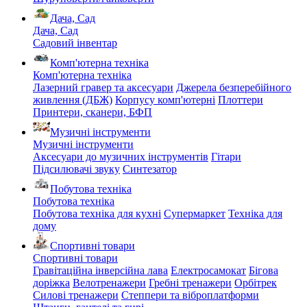
Дача, Сад
Дача, Сад
Садовий інвентар
Комп'ютерна техніка
Комп'ютерна техніка
Лазерний гравер та аксесуари
Джерела безперебійного
живлення (ДБЖ)
Корпусу комп'ютерні
Плоттери
Принтери, сканери, БФП
Музичні інструменти
Музичні інструменти
Аксесуари до музичних інструментів
Гітари
Підсилювачі звуку
Синтезатор
Побутова техніка
Побутова техніка
Побутова техніка для кухні
Супермаркет
Техніка для
дому
Спортивні товари
Спортивні товари
Гравітаційна інверсійна лава
Електросамокат
Бігова
доріжка
Велотренажери
Гребні тренажери
Орбітрек
Силові тренажери
Степпери та віброплатформи