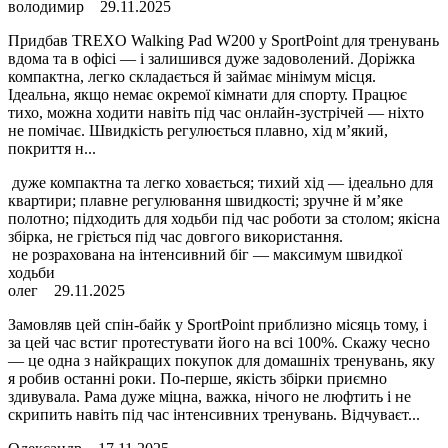
володимир
29.11.2025
Придбав TREXO Walking Pad W200 у SportPoint для тренувань
вдома та в офісі — і залишився дуже задоволений. Доріжка
компактна, легко складається й займає мінімум місця.
Ідеальна, якщо немає окремої кімнати для спорту. Працює
тихо, можна ходити навіть під час онлайн-зустрічей — ніхто
не помічає. Швидкість регулюється плавно, хід м’який,
покриття н...
дуже компактна та легко ховається; тихий хід — ідеально для
квартири; плавне регулювання швидкості; зручне й м’яке
полотно; підходить для ходьби під час роботи за столом; якісна
збірка, не гріється під час довгого використання.
не розрахована на інтенсивний біг — максимум швидкої
ходьби
олег
29.11.2025
Замовляв цей спін-байк у SportPoint приблизно місяць тому, і
за цей час встиг протестувати його на всі 100%. Скажу чесно
— це одна з найкращих покупок для домашніх тренувань, яку
я робив останні роки. По-перше, якість збірки приємно
здивувала. Рама дуже міцна, важка, нічого не люфтить і не
скрипить навіть під час інтенсивних тренувань. Відчуваєт...