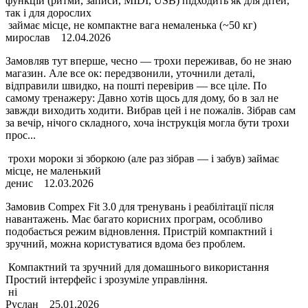
функцій (ритми, записи, MIDI, USB) підходить як для дітей,
так і для дорослих
займає місце, не компактне вага немаленька (~50 кг)
мирослав
12.04.2026
Замовляв тут вперше, чесно — трохи переживав, бо не знаю
магазин. Але все ок: передзвонили, уточнили деталі,
відправили швидко, на пошті перевірив — все ціле. По
самому тренажеру: Давно хотів щось для дому, бо в зал не
завжди виходить ходити. Вибрав цей і не пожалів. Зібрав сам
за вечір, нічого складного, хоча інструкція могла бути трохи
прос...
трохи мороки зі зборкою (але раз зібрав — і забув) займає
місце, не маленький
денис
12.03.2026
Замовив Compex Fit 3.0 для тренувань і реабілітації після
навантажень. Має багато корисних програм, особливо
подобається режим відновлення. Пристрій компактний і
зручний, можна користуватися вдома без проблем.
Компактний та зручний для домашнього використання
Простий інтерфейс і зрозуміле управління.
ні
Руслан
25.01.2026