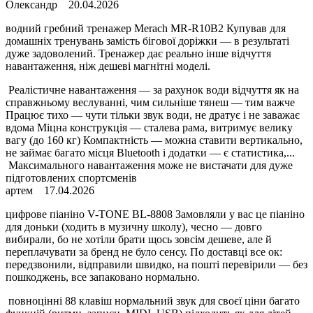
Олександр
20.04.2026
водний гребний тренажер Merach MR-R10B2 Купував для
домашніх тренувань замість бігової доріжки — в результаті
дуже задоволений. Тренажер дає реально інше відчуття
навантаження, ніж дешеві магнітні моделі.
Реалістичне навантаження — за рахунок води відчуття як на
справжньому веслуванні, чим сильніше тянеш — тим важче
Працює тихо — чути тільки звук води, не дратує і не заважає
вдома Міцна конструкція — сталева рама, витримує велику
вагу (до 160 кг) Компактність — можна ставити вертикально,
не займає багато місця Bluetooth і додатки — є статистика,...
Максимального навантаження може не вистачати для дуже
підготовлених спортсменів
артем
17.04.2026
цифрове піаніно V-TONE BL-8808 Замовляли у вас це піаніно
для доньки (ходить в музичну школу), чесно — довго
вибирали, бо не хотіли брати щось зовсім дешеве, але й
переплачувати за бренд не було сенсу. По доставці все ок:
передзвонили, відправили швидко, на пошті перевірили — без
пошкоджень, все запаковано нормально.
повноцінні 88 клавіш нормальний звук для своєї ціни багато