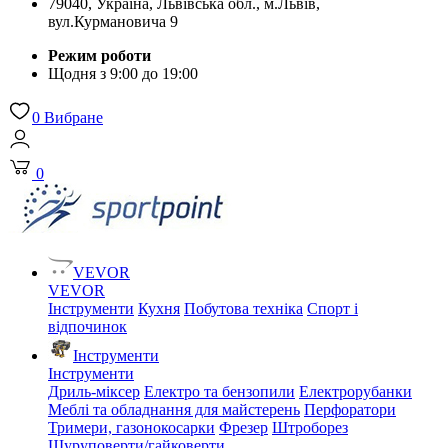
79040, Україна, Львівська обл., м.Львів,
вул.Курмановича 9
Режим роботи
Щодня з 9:00 до 19:00
0
Вибране
0
VEVOR
VEVOR
Інструменти
Кухня
Побутова техніка
Спорт і
відпочинок
Інструменти
Інструменти
Дриль-міксер
Електро та бензопили
Електрорубанки
Меблі та обладнання для майстерень
Перфоратори
Тримери, газонокосарки
Фрезер
Штроборез
Шуруповерти/гайковерти