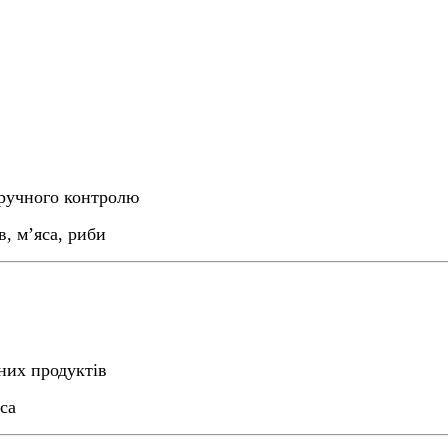
зручного контролю
в, м’яса, риби
них продуктів
са