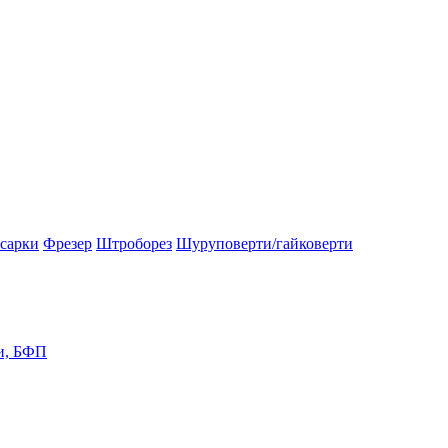
осарки
Фрезер
Штроборез
Шуруповерти/гайковерти
и, БФП