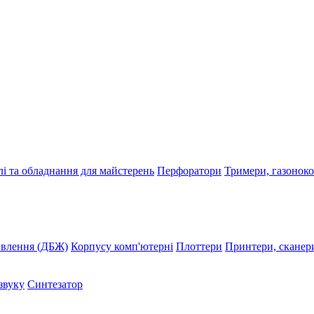
і та обладнання для майстерень
Перфоратори
Тримери, газонок
ивлення (ДБЖ)
Корпусу комп'ютерні
Плоттери
Принтери, сканер
звуку
Синтезатор