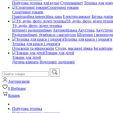
Побутова техніка для кухні
Супермаркет
Техніка для дом
Спортивні товари
Спортивні товари
Гравітаційна інверсійна лава
Електросамокат
Бігова дорі
Тб, аудіо, фото, відео техні
Тб, аудіо, фото, відео техніка
Інтернет радіоприймач
Автомобільна Акустика
Акустичн
Радіоприймачі, бумбокси і магнітоли
Штативи і монопод
Техніка для краси і здоров'я
Техніка для краси і здоров'я
Отоскопи та мікроскопи
Столи, масажні ліжка
Інгалятори
Товари для дітей
Товари для дітей
Дитяча кімната
Відеоняні, радіоняні
Авторизація
0
Вибране
Кошик
Побутова техніка