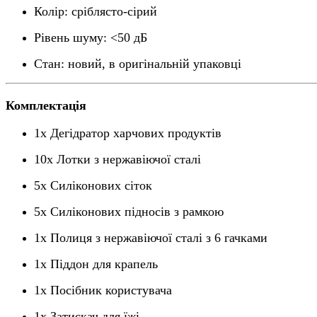
Колір: сріблясто-сірий
Рівень шуму: <50 дБ
Стан: новий, в оригінальній упаковці
Комплектація
1x Дегідратор харчових продуктів
10x Лотки з нержавіючої сталі
5x Силіконових сіток
5x Силіконових підносів з рамкою
1x Полиця з нержавіючої сталі з 6 гачками
1x Піддон для крапель
1x Посібник користувача
1x Затискач для їжі