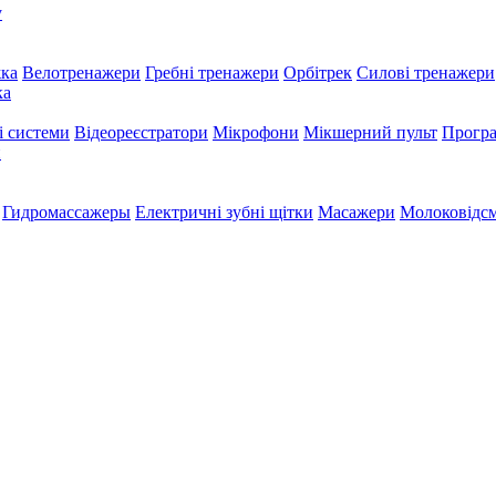
у
жка
Велотренажери
Гребні тренажери
Орбітрек
Силові тренажери
ка
і системи
Відеореєстратори
Мікрофони
Мікшерний пульт
Програ
и
Гидромассажеры
Електричні зубні щітки
Масажери
Молоковідсм