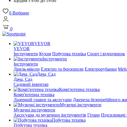
Щодня з 9:00 до 19:00
0
Вибране
0
VEVOR
VEVOR
Інструменти
Кухня
Побутова техніка
Спорт і відпочинок
Інструменти
Інструменти
Дриль-міксер
Електро та бензопили
Електрорубанки
Мебл
Дача, Сад
Дача, Сад
Садовий інвентар
Комп'ютерна техніка
Комп'ютерна техніка
Лазерний гравер та аксесуари
Джерела безперебійного ж
Музичні інструменти
Музичні інструменти
Аксесуари до музичних інструментів
Гітари
Підсилювачі 
Побутова техніка
Побутова техніка