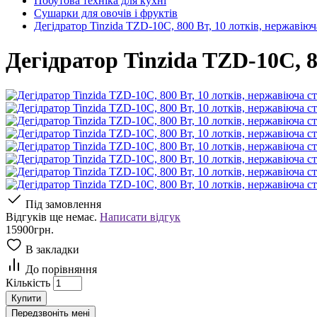
Побутова техніка для кухні
Сушарки для овочів і фруктів
Дегідратор Tinzida TZD-10C, 800 Вт, 10 лотків, нержавіюч
Дегідратор Tinzida TZD-10C, 8
Під замовлення
Відгуків ще немає.
Написати відгук
15900грн.
В закладки
До порівняння
Кількість
Купити
Передзвоніть мені