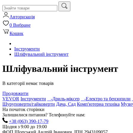
Авторизація
0
Вибране
Кошик
Інструменти
Шліфувальний інструмент
Шліфувальний інструмент
В категорії немає товарів
Продовжити
VEVOR
Інструменти
-Дриль-міксер
-Електро та бензопили
Шуруповерти/гайковерти
Дача, Сад
Комп'ютерна техніка
Музич
На початок сторінки
Залишилися питання? Телефонуйте нам:
+38 (063) 390-17-79
Щодня з 9:00 до 19:00
ФОП Шопський Андрій Іванович, ІПН 2943109057