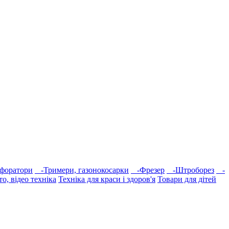
форатори
-Тримери, газонокосарки
-Фрезер
-Штроборез
-
то, відео техніка
Техніка для краси і здоров'я
Товари для дітей