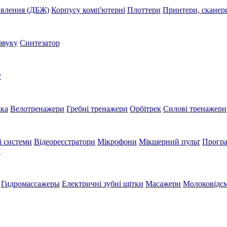
ивлення (ДБЖ)
Корпусу комп'ютерні
Плоттери
Принтери, сканер
звуку
Синтезатор
у
жка
Велотренажери
Гребні тренажери
Орбітрек
Силові тренажери
і системи
Відеореєстратори
Мікрофони
Мікшерний пульт
Програ
и
Гидромассажеры
Електричні зубні щітки
Масажери
Молоковідсм