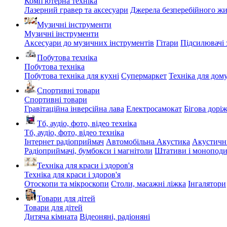
Комп'ютерна техніка
Лазерний гравер та аксесуари
Джерела безперебійного ж
Музичні інструменти
Музичні інструменти
Аксесуари до музичних інструментів
Гітари
Підсилювачі 
Побутова техніка
Побутова техніка
Побутова техніка для кухні
Супермаркет
Техніка для дом
Спортивні товари
Спортивні товари
Гравітаційна інверсійна лава
Електросамокат
Бігова дорі
Тб, аудіо, фото, відео техніка
Тб, аудіо, фото, відео техніка
Інтернет радіоприймач
Автомобільна Акустика
Акустичн
Радіоприймачі, бумбокси і магнітоли
Штативи і монопод
Техніка для краси і здоров'я
Техніка для краси і здоров'я
Отоскопи та мікроскопи
Столи, масажні ліжка
Інгалятори
Товари для дітей
Товари для дітей
Дитяча кімната
Відеоняні, радіоняні