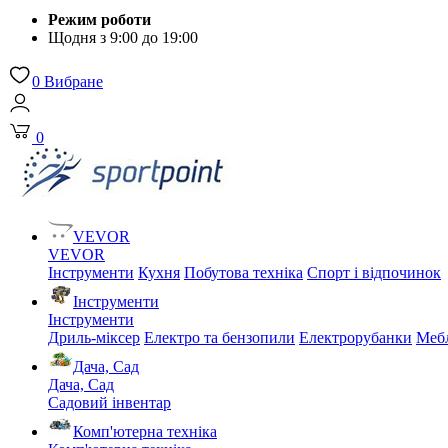
Режим роботи
Щодня з 9:00 до 19:00
0
Вибране
0
VEVOR
VEVOR
Інструменти
Кухня
Побутова техніка
Спорт і відпочинок
Інструменти
Інструменти
Дриль-міксер
Електро та бензопили
Електрорубанки
Мебл
Дача, Сад
Дача, Сад
Садовий інвентар
Комп'ютерна техніка