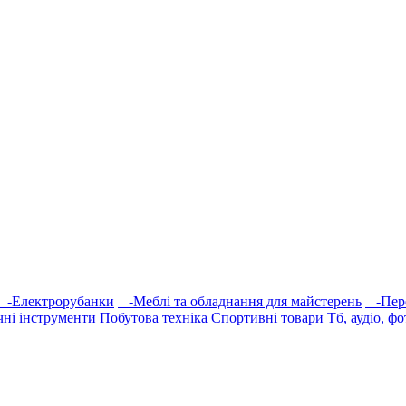
-Електрорубанки
-Меблі та обладнання для майстерень
-Пер
ні інструменти
Побутова техніка
Спортивні товари
Тб, аудіо, фо