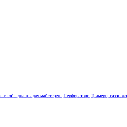
і та обладнання для майстерень
Перфоратори
Тримери, газонок