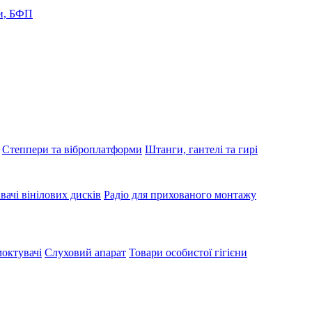
и, БФП
Степпери та віброплатформи
Штанги, гантелі та гирі
вачі вінілових дисків
Радіо для прихованого монтажу
октувачі
Слуховий апарат
Товари особистої гігієни