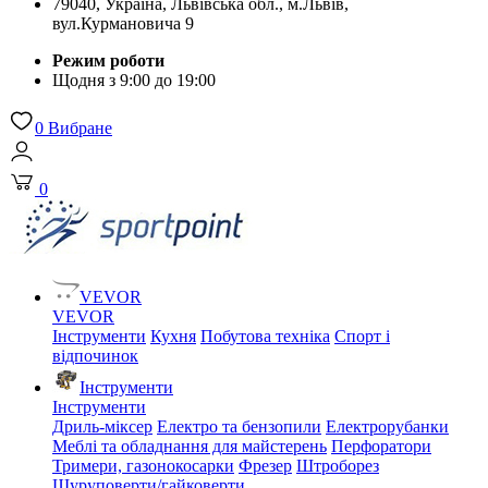
79040, Україна, Львівська обл., м.Львів,
вул.Курмановича 9
Режим роботи
Щодня з 9:00 до 19:00
0
Вибране
0
VEVOR
VEVOR
Інструменти
Кухня
Побутова техніка
Спорт і
відпочинок
Інструменти
Інструменти
Дриль-міксер
Електро та бензопили
Електрорубанки
Меблі та обладнання для майстерень
Перфоратори
Тримери, газонокосарки
Фрезер
Штроборез
Шуруповерти/гайковерти