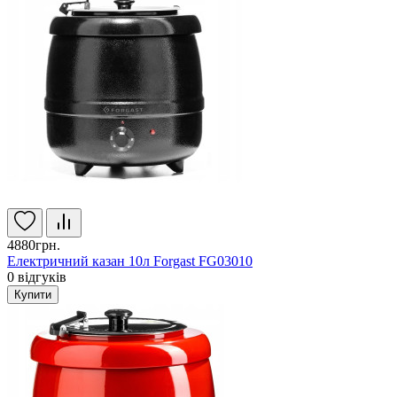
4880грн.
Електричний казан 10л Forgast FG03010
0
відгуків
Купити