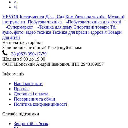
>
>|
VEVOR
Інструменти
Дача, Сад
Комп'ютерна техніка
Музичні
інструменти
Побутова техніка
-Побутова техніка для кухні
-Супермаркет
-Техніка для дому
Спортивні товари
Тб,
аудіо, фото, відео техніка
Техніка для краси і здоров'я
Товари
для дітей
На початок сторінки
Залишилися питання? Телефонуйте нам:
+38 (063) 390-17-79
Щодня з 9:00 до 19:00
ФОП Шопський Андрій Іванович, ІПН 2943109057
Інформація
Наші контакти
Про нас
Доставка і оплата
Повернення та обмін
Політика конфіденційності
Служба підтримки
Зворотній зв’язок