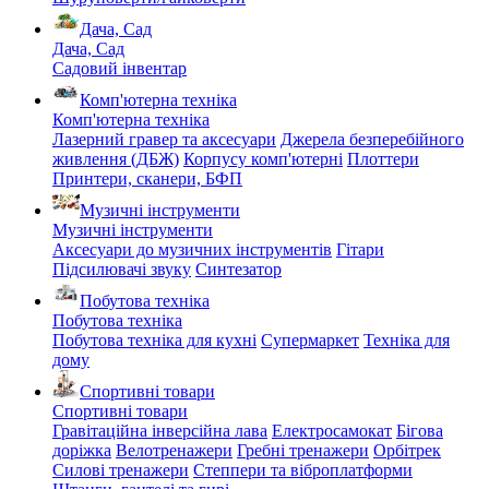
Дача, Сад
Дача, Сад
Садовий інвентар
Комп'ютерна техніка
Комп'ютерна техніка
Лазерний гравер та аксесуари
Джерела безперебійного
живлення (ДБЖ)
Корпусу комп'ютерні
Плоттери
Принтери, сканери, БФП
Музичні інструменти
Музичні інструменти
Аксесуари до музичних інструментів
Гітари
Підсилювачі звуку
Синтезатор
Побутова техніка
Побутова техніка
Побутова техніка для кухні
Супермаркет
Техніка для
дому
Спортивні товари
Спортивні товари
Гравітаційна інверсійна лава
Електросамокат
Бігова
доріжка
Велотренажери
Гребні тренажери
Орбітрек
Силові тренажери
Степпери та віброплатформи