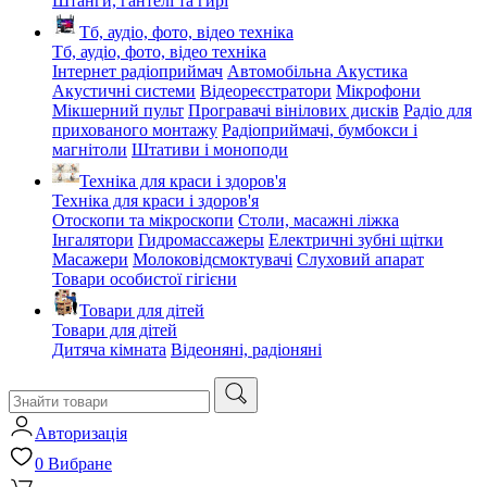
Штанги, гантелі та гирі
Тб, аудіо, фото, відео техніка
Тб, аудіо, фото, відео техніка
Інтернет радіоприймач
Автомобільна Акустика
Акустичні системи
Відеореєстратори
Мікрофони
Мікшерний пульт
Програвачі вінілових дисків
Радіо для
прихованого монтажу
Радіоприймачі, бумбокси і
магнітоли
Штативи і моноподи
Техніка для краси і здоров'я
Техніка для краси і здоров'я
Отоскопи та мікроскопи
Столи, масажні ліжка
Інгалятори
Гидромассажеры
Електричні зубні щітки
Масажери
Молоковідсмоктувачі
Слуховий апарат
Товари особистої гігієни
Товари для дітей
Товари для дітей
Дитяча кімната
Відеоняні, радіоняні
Авторизація
0
Вибране