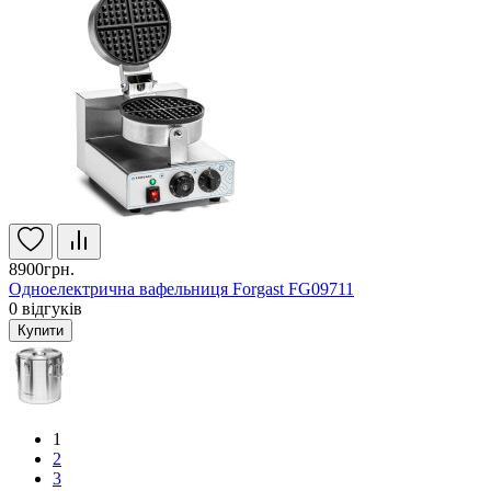
8900грн.
Одноелектрична вафельниця Forgast FG09711
0
відгуків
Купити
1
2
3