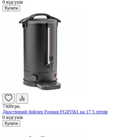
0
відгуків
Купити
7300грн.
Двостінний бойлер Forgast FG05561 на 17,5 літрів
0
відгуків
Купити