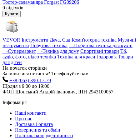
Тостер-саламандра Forgast FG09206
0
відгуків
Купити
VEVOR
Інструменти
Дача, Сад
Комп'ютерна техніка
Музичні
інструменти
Побутова техніка
-Побутова техніка для кухні
-Супермаркет
-Техніка для дому
Спортивні товари
Тб,
аудіо, фото, відео техніка
Техніка для краси і здоров'я
Товари
для дітей
На початок сторінки
Залишилися питання? Телефонуйте нам:
+38 (063) 390-17-79
Щодня з 9:00 до 19:00
ФОП Шопський Андрій Іванович, ІПН 2943109057
Інформація
Наші контакти
Про нас
Доставка і оплата
Повернення та обмін
Політика конфіденційності