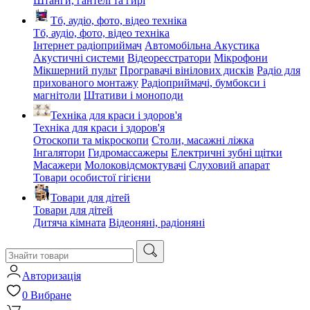
Штанги, гантелі та гирі
Тб, аудіо, фото, відео техніка
Тб, аудіо, фото, відео техніка
Інтернет радіоприймач
Автомобільна Акустика
Акустичні системи
Відеореєстратори
Мікрофони
Мікшерний пульт
Програвачі вінілових дисків
Радіо для
прихованого монтажу
Радіоприймачі, бумбокси і
магнітоли
Штативи і моноподи
Техніка для краси і здоров'я
Техніка для краси і здоров'я
Отоскопи та мікроскопи
Столи, масажні ліжка
Інгалятори
Гидромассажеры
Електричні зубні щітки
Масажери
Молоковідсмоктувачі
Слуховий апарат
Товари особистої гігієни
Товари для дітей
Товари для дітей
Дитяча кімната
Відеоняні, радіоняні
Авторизація
0
Вибране