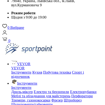
79040, Україна, Львівська обл., м.Львів,
вул.Курмановича 9
Режим роботи
Щодня з 9:00 до 19:00
0
Вибране
0
VEVOR
VEVOR
Інструменти
Кухня
Побутова техніка
Спорт і
відпочинок
Інструменти
Інструменти
Дриль-міксер
Електро та бензопили
Електрорубанки
Меблі та обладнання для майстерень
Перфоратори
Тримери, газонокосарки
Фрезер
Штроборез
Шуруповерти/гайковерти