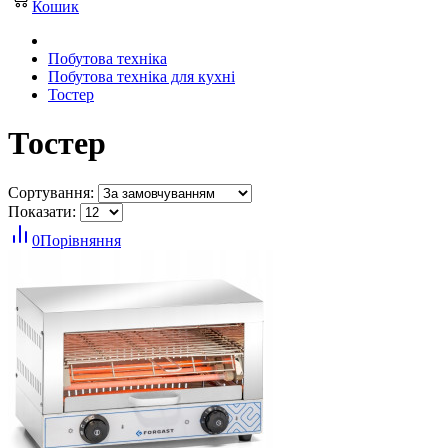
Кошик
Побутова техніка
Побутова техніка для кухні
Тостер
Тостер
Сортування:
Показати:
0
Порівняння