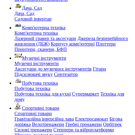
Дача, Сад
Дача, Сад
Садовий інвентар
Комп'ютерна техніка
Комп'ютерна техніка
Лазерний гравер та аксесуари
Джерела безперебійного
живлення (ДБЖ)
Корпусу комп'ютерні
Плоттери
Принтери, сканери, БФП
Музичні інструменти
Музичні інструменти
Аксесуари до музичних інструментів
Гітари
Підсилювачі звуку
Синтезатор
Побутова техніка
Побутова техніка
Побутова техніка для кухні
Супермаркет
Техніка для
дому
Спортивні товари
Спортивні товари
Гравітаційна інверсійна лава
Електросамокат
Бігова
доріжка
Велотренажери
Гребні тренажери
Орбітрек
Силові тренажери
Степпери та віброплатформи