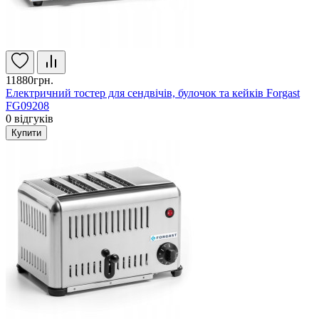
11880грн.
Електричний тостер для сендвічів, булочок та кейків Forgast
FG09208
0
відгуків
Купити