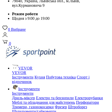
79040, Україна, Львівська обл., м.Львів,
вул.Курмановича 9
Режим роботи
Щодня з 9:00 до 19:00
0
Вибране
0
VEVOR
VEVOR
Інструменти
Кухня
Побутова техніка
Спорт і
відпочинок
Інструменти
Інструменти
Дриль-міксер
Електро та бензопили
Електрорубанки
Меблі та обладнання для майстерень
Перфоратори
Тримери, газонокосарки
Фрезер
Штроборез
Шуруповерти/гайковерти