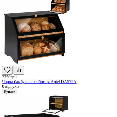
2750грн.
Чорна бамбукова хлібниця Aptel DA572A
0
відгуків
Купити