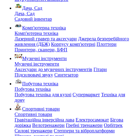
Дача, Сад
Дача, Сад
Садовий інвентар
Комп'ютерна техніка
Комп'ютерна техніка
Лазерний гравер та аксесуари
Джерела безперебійного
живлення (ДБЖ)
Корпусу комп'ютерні
Плоттери
Принтери, сканери, БФП
Музичні інструменти
Музичні інструменти
Аксесуари до музичних інструментів
Гітари
Підсилювачі звуку
Синтезатор
Побутова техніка
Побутова техніка
Побутова техніка для кухні
Супермаркет
Техніка для
дому
Спортивні товари
Спортивні товари
Гравітаційна інверсійна лава
Електросамокат
Бігова
доріжка
Велотренажери
Гребні тренажери
Орбітрек
Силові тренажери
Степпери та віброплатформи