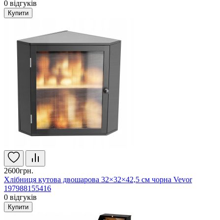
0
відгуків
Купити
2600грн.
Хлібниця кутова двошарова 32×32×42,5 см чорна Vevor
197988155416
0
відгуків
Купити