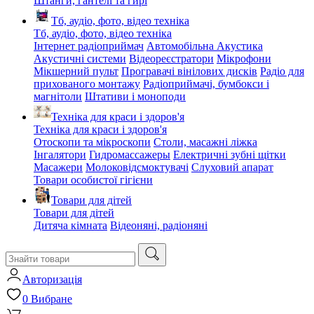
Штанги, гантелі та гирі
Тб, аудіо, фото, відео техніка
Тб, аудіо, фото, відео техніка
Інтернет радіоприймач
Автомобільна Акустика
Акустичні системи
Відеореєстратори
Мікрофони
Мікшерний пульт
Програвачі вінілових дисків
Радіо для
прихованого монтажу
Радіоприймачі, бумбокси і
магнітоли
Штативи і моноподи
Техніка для краси і здоров'я
Техніка для краси і здоров'я
Отоскопи та мікроскопи
Столи, масажні ліжка
Інгалятори
Гидромассажеры
Електричні зубні щітки
Масажери
Молоковідсмоктувачі
Слуховий апарат
Товари особистої гігієни
Товари для дітей
Товари для дітей
Дитяча кімната
Відеоняні, радіоняні
Авторизація
0
Вибране