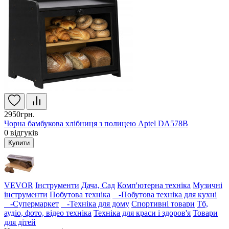
2950грн.
Чорна бамбукова хлібниця з полицею Aptel DA578B
0
відгуків
Купити
VEVOR
Інструменти
Дача, Сад
Комп'ютерна техніка
Музичні
інструменти
Побутова техніка
-Побутова техніка для кухні
-Супермаркет
-Техніка для дому
Спортивні товари
Тб,
аудіо, фото, відео техніка
Техніка для краси і здоров'я
Товари
для дітей