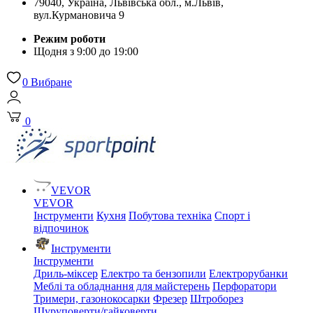
79040, Україна, Львівська обл., м.Львів,
вул.Курмановича 9
Режим роботи
Щодня з 9:00 до 19:00
0
Вибране
0
VEVOR
VEVOR
Інструменти
Кухня
Побутова техніка
Спорт і
відпочинок
Інструменти
Інструменти
Дриль-міксер
Електро та бензопили
Електрорубанки
Меблі та обладнання для майстерень
Перфоратори
Тримери, газонокосарки
Фрезер
Штроборез
Шуруповерти/гайковерти