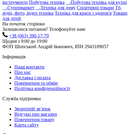
інструменти
Побутова техніка
-Побутова техніка для кухні
-Супермаркет
-Техніка для дому
Спортивні товари
Тб,
аудіо, фото, відео техніка
Техніка для краси і здоров'я
Товари
для дітей
На початок сторінки
Залишилися питання? Телефонуйте нам:
+38 (063) 390-17-79
Щодня з 9:00 до 19:00
ФОП Шопський Андрій Іванович, ІПН 2943109057
Інформація
Наші контакти
Про нас
Доставка і оплата
Повернення та обмін
Політика конфіденційності
Служба підтримки
Зворотній зв’язок
Відгуки про магазин
Повернення товару
Карта сайту