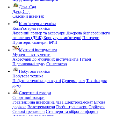
Дача, Сад
Дача, Сад
Садовий інвентар
Комп'ютерна техніка
Комп'ютерна техніка
Лазерний гравер та аксесуари
Джерела безперебійного
живлення (ДБЖ)
Корпусу комп'ютерні
Плоттери
Принтери, сканери, БФП
Музичні інструменти
Музичні інструменти
Аксесуари до музичних інструментів
Гітари
Підсилювачі звуку
Синтезатор
Побутова техніка
Побутова техніка
Побутова техніка для кухні
Супермаркет
Техніка для
дому
Спортивні товари
Спортивні товари
Гравітаційна інверсійна лава
Електросамокат
Бігова
доріжка
Велотренажери
Гребні тренажери
Орбітрек
Силові тренажери
Степпери та віброплатформи