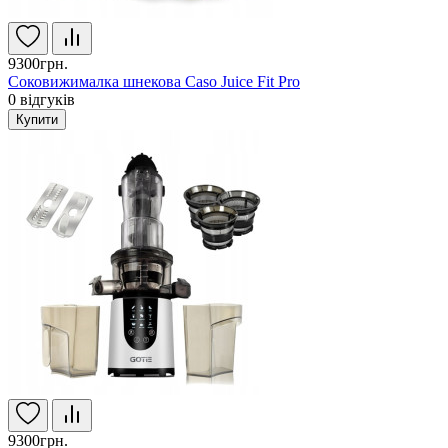
9300грн.
Соковижималка шнекова Caso Juice Fit Pro
0
відгуків
Купити
9300грн.