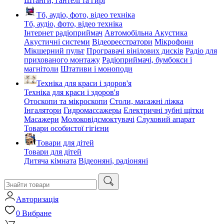
Штанги, гантелі та гирі
Тб, аудіо, фото, відео техніка
Тб, аудіо, фото, відео техніка
Інтернет радіоприймач
Автомобільна Акустика
Акустичні системи
Відеореєстратори
Мікрофони
Мікшерний пульт
Програвачі вінілових дисків
Радіо для
прихованого монтажу
Радіоприймачі, бумбокси і
магнітоли
Штативи і моноподи
Техніка для краси і здоров'я
Техніка для краси і здоров'я
Отоскопи та мікроскопи
Столи, масажні ліжка
Інгалятори
Гидромассажеры
Електричні зубні щітки
Масажери
Молоковідсмоктувачі
Слуховий апарат
Товари особистої гігієни
Товари для дітей
Товари для дітей
Дитяча кімната
Відеоняні, радіоняні
Авторизація
0
Вибране