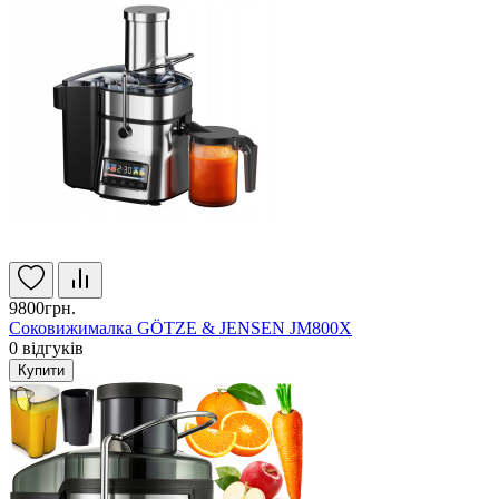
9800грн.
Соковижималка GÖTZE & JENSEN JM800X
0
відгуків
Купити