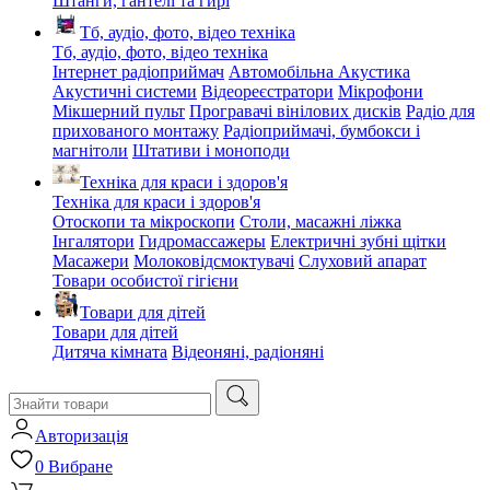
Штанги, гантелі та гирі
Тб, аудіо, фото, відео техніка
Тб, аудіо, фото, відео техніка
Інтернет радіоприймач
Автомобільна Акустика
Акустичні системи
Відеореєстратори
Мікрофони
Мікшерний пульт
Програвачі вінілових дисків
Радіо для
прихованого монтажу
Радіоприймачі, бумбокси і
магнітоли
Штативи і моноподи
Техніка для краси і здоров'я
Техніка для краси і здоров'я
Отоскопи та мікроскопи
Столи, масажні ліжка
Інгалятори
Гидромассажеры
Електричні зубні щітки
Масажери
Молоковідсмоктувачі
Слуховий апарат
Товари особистої гігієни
Товари для дітей
Товари для дітей
Дитяча кімната
Відеоняні, радіоняні
Авторизація
0
Вибране