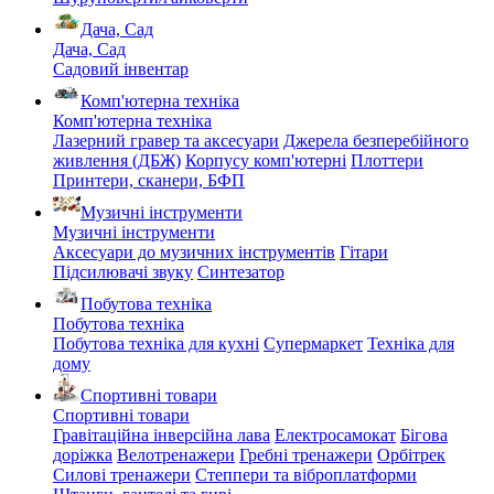
Дача, Сад
Дача, Сад
Садовий інвентар
Комп'ютерна техніка
Комп'ютерна техніка
Лазерний гравер та аксесуари
Джерела безперебійного
живлення (ДБЖ)
Корпусу комп'ютерні
Плоттери
Принтери, сканери, БФП
Музичні інструменти
Музичні інструменти
Аксесуари до музичних інструментів
Гітари
Підсилювачі звуку
Синтезатор
Побутова техніка
Побутова техніка
Побутова техніка для кухні
Супермаркет
Техніка для
дому
Спортивні товари
Спортивні товари
Гравітаційна інверсійна лава
Електросамокат
Бігова
доріжка
Велотренажери
Гребні тренажери
Орбітрек
Силові тренажери
Степпери та віброплатформи