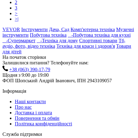
2
3
>
>|
VEVOR
Інструменти
Дача, Сад
Комп'ютерна техніка
Музичні
інструменти
Побутова техніка
-Побутова техніка для кухні
-Супермаркет
-Техніка для дому
Спортивні товари
Тб,
аудіо, фото, відео техніка
Техніка для краси і здоров'я
Товари
для дітей
На початок сторінки
Залишилися питання? Телефонуйте нам:
+38 (063) 390-17-79
Щодня з 9:00 до 19:00
ФОП Шопський Андрій Іванович, ІПН 2943109057
Інформація
Наші контакти
Про нас
Доставка і оплата
Повернення та обмін
Політика конфіденційності
Служба підтримки