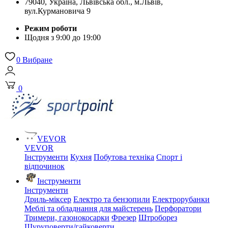
79040, Україна, Львівська обл., м.Львів,
вул.Курмановича 9
Режим роботи
Щодня з 9:00 до 19:00
0
Вибране
0
VEVOR
VEVOR
Інструменти
Кухня
Побутова техніка
Спорт і
відпочинок
Інструменти
Інструменти
Дриль-міксер
Електро та бензопили
Електрорубанки
Меблі та обладнання для майстерень
Перфоратори
Тримери, газонокосарки
Фрезер
Штроборез
Шуруповерти/гайковерти