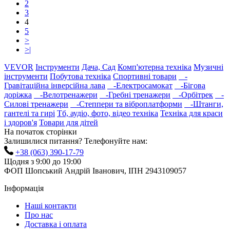
2
3
4
5
>
>|
VEVOR
Інструменти
Дача, Сад
Комп'ютерна техніка
Музичні
інструменти
Побутова техніка
Спортивні товари
-
Гравітаційна інверсійна лава
-Електросамокат
-Бігова
доріжка
-Велотренажери
-Гребні тренажери
-Орбітрек
-
Силові тренажери
-Степпери та віброплатформи
-Штанги,
гантелі та гирі
Тб, аудіо, фото, відео техніка
Техніка для краси
і здоров'я
Товари для дітей
На початок сторінки
Залишилися питання? Телефонуйте нам:
+38 (063) 390-17-79
Щодня з 9:00 до 19:00
ФОП Шопський Андрій Іванович, ІПН 2943109057
Інформація
Наші контакти
Про нас
Доставка і оплата