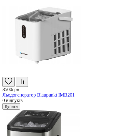
8500грн.
Льодогенератор Blaupunkt IMB201
0
відгуків
Купити