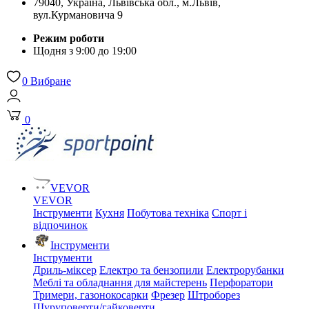
79040, Україна, Львівська обл., м.Львів,
вул.Курмановича 9
Режим роботи
Щодня з 9:00 до 19:00
0
Вибране
0
VEVOR
VEVOR
Інструменти
Кухня
Побутова техніка
Спорт і
відпочинок
Інструменти
Інструменти
Дриль-міксер
Електро та бензопили
Електрорубанки
Меблі та обладнання для майстерень
Перфоратори
Тримери, газонокосарки
Фрезер
Штроборез
Шуруповерти/гайковерти