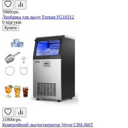
5900грн.
Дробарка для льоду Forgast FG10312
0
відгуків
Купити
21800грн.
Комерційний льодогенератор Vevor CIM-360T