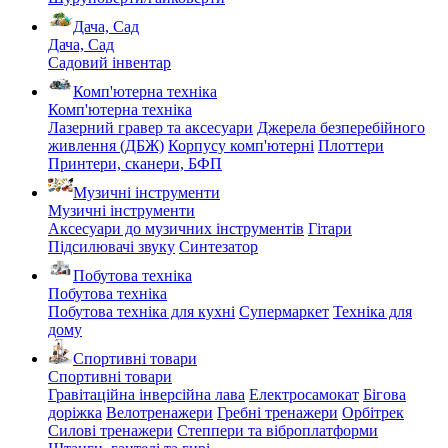
Дача, Сад
Дача, Сад
Садовий інвентар
Комп'ютерна техніка
Комп'ютерна техніка
Лазерний гравер та аксесуари
Джерела безперебійного
живлення (ДБЖ)
Корпусу комп'ютерні
Плоттери
Принтери, сканери, БФП
Музичні інструменти
Музичні інструменти
Аксесуари до музичних інструментів
Гітари
Підсилювачі звуку
Синтезатор
Побутова техніка
Побутова техніка
Побутова техніка для кухні
Супермаркет
Техніка для
дому
Спортивні товари
Спортивні товари
Гравітаційна інверсійна лава
Електросамокат
Бігова
доріжка
Велотренажери
Гребні тренажери
Орбітрек
Силові тренажери
Степпери та віброплатформи