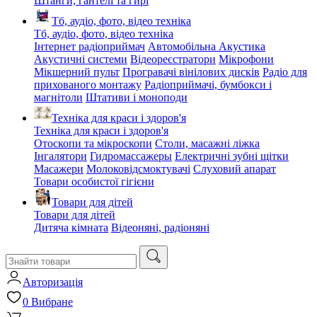
Штанги, гантелі та гирі
Тб, аудіо, фото, відео техніка
Тб, аудіо, фото, відео техніка
Інтернет радіоприймач
Автомобільна Акустика
Акустичні системи
Відеореєстратори
Мікрофони
Мікшерний пульт
Програвачі вінілових дисків
Радіо для
прихованого монтажу
Радіоприймачі, бумбокси і
магнітоли
Штативи і моноподи
Техніка для краси і здоров'я
Техніка для краси і здоров'я
Отоскопи та мікроскопи
Столи, масажні ліжка
Інгалятори
Гидромассажеры
Електричні зубні щітки
Масажери
Молоковідсмоктувачі
Слуховий апарат
Товари особистої гігієни
Товари для дітей
Товари для дітей
Дитяча кімната
Відеоняні, радіоняні
Авторизація
0
Вибране