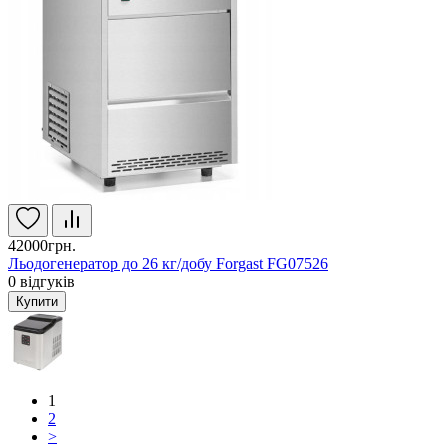
42000грн.
Льодогенератор до 26 кг/добу Forgast FG07526
0
відгуків
Купити
1
2
>